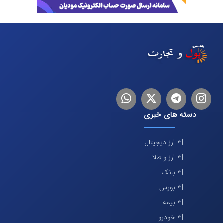
اینستاگرام
تلگرام
توییتر
لینکدین
دسته های خبری
ارز دیجیتال
ارز و طلا
بانک
بورس
بیمه
خودرو