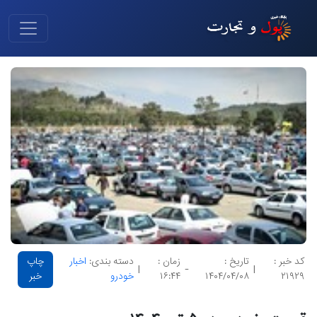
کد خبر :
تاریخ :
زمان :
دسته بندی:
اخبار
چاپ
|
-
|
۲۱۹۲۹
۱۴۰۴/۰۴/۰۸
۱۶:۴۴
خودرو
خبر