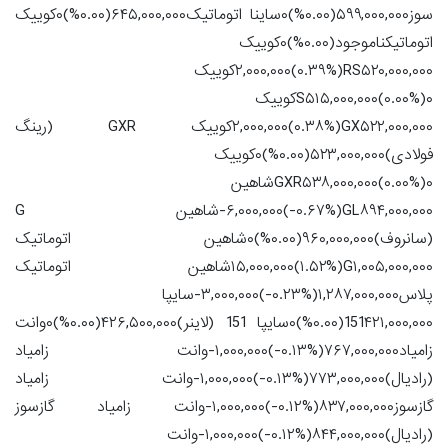
سوز۵۹۹,۰۰۰,۰۰۰(۰.۰۰%)۰ساینا اتوماتیک۶۴۵,۰۰۰,۰۰۰(۰.۰۰%)۰کوییک
اتوماتیکناموجود(۰.۰۰%)۰کوییک
RS۵۲۰,۰۰۰,۰۰۰(‎۰.۳۹%‏)‎۲,۰۰۰,۰۰۰‏کوییک
S۵۱۵,۰۰۰,۰۰۰(۰.۰۰%)۰کوییک
GX۵۲۲,۰۰۰,۰۰۰(‎۰.۳۸%‏)‎۲,۰۰۰,۰۰۰‏کوییک GXR (رینگ
فولادی)۵۲۳,۰۰۰,۰۰۰(۰.۰۰%)۰کوییک
GXR۵۳۸,۰۰۰,۰۰۰(۰.۰۰%)۰شاهین
GL۸۹۴,۰۰۰,۰۰۰(‎-۰.۶۷%‏)‎-۶,۰۰۰,۰۰۰‏شاهین G
(سانروف)۹۶۰,۰۰۰,۰۰۰(۰.۰۰%)۰شاهین اتوماتیک
G۱,۰۰۵,۰۰۰,۰۰۰(‎۱.۵۲%‏)‎۱۵,۰۰۰,۰۰۰‏شاهین اتوماتیک
پلاس۱,۲۸۷,۰۰۰,۰۰۰(‎-۰.۲۳%‏)‎-۳,۰۰۰,۰۰۰‏سایپا
151۴۲۱,۰۰۰,۰۰۰(۰.۰۰%)۰سایپا 151 (لاینر)۴۲۶,۵۰۰,۰۰۰(۰.۰۰%)۰وانت
زامیاد۷۶۷,۰۰۰,۰۰۰(‎-۰.۱۳%‏)‎-۱,۰۰۰,۰۰۰‏وانت زامیاد
(رادیال)۷۷۳,۰۰۰,۰۰۰(‎-۰.۱۳%‏)‎-۱,۰۰۰,۰۰۰‏وانت زامیاد
گازسوز۸۳۷,۰۰۰,۰۰۰(‎-۰.۱۲%‏)‎-۱,۰۰۰,۰۰۰‏وانت زامیاد گازسوز
(رادیال)۸۴۴,۰۰۰,۰۰۰(‎-۰.۱۲%‏)‎-۱,۰۰۰,۰۰۰‏وانت