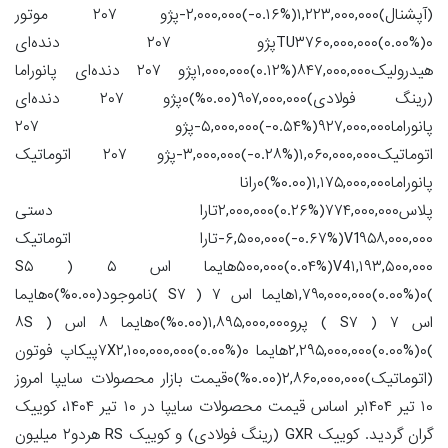
(آپشنال)۱,۲۲۳,۰۰۰,۰۰۰(‎-۰.۱۶%‏)‎-۲,۰۰۰,۰۰۰‏پژو ۲۰۷ موتور
TU۳۷۶۰,۰۰۰,۰۰۰(۰.۰۰%)۰پژو ۲۰۷ دنده‌ای
هیدرولیک۸۴۷,۰۰۰,۰۰۰(‎۰.۱۲%‏)‎۱,۰۰۰,۰۰۰‏پژو ۲۰۷ دنده‌ای پانوراما
(رینگ فولادی)۹۰۷,۰۰۰,۰۰۰(۰.۰۰%)۰پژو ۲۰۷ دنده‌ای
پانوراما۹۲۷,۰۰۰,۰۰۰(‎-۰.۵۴%‏)‎-۵,۰۰۰,۰۰۰‏پژو ۲۰۷
اتوماتیک۱,۰۶۰,۰۰۰,۰۰۰(‎-۰.۲۸%‏)‎-۳,۰۰۰,۰۰۰‏پژو ۲۰۷ اتوماتیک
پانوراما۱,۱۷۵,۰۰۰,۰۰۰(۰.۰۰%)۰رانا
پلاس۷۷۴,۰۰۰,۰۰۰(‎۰.۲۶%‏)‎۲,۰۰۰,۰۰۰‏تارا دستی
V1۹۵۸,۰۰۰,۰۰۰(‎-۰.۶۷%‏)‎-۶,۵۰۰,۰۰۰‏تارا اتوماتیک
V4۱,۱۹۳,۵۰۰,۰۰۰(‎۰.۰۴%‏)‎۵۰۰,۰۰۰‏هایما اس ۵ ( S۵
)۱,۷۹۰,۰۰۰,۰۰۰(۰.۰۰%)۰هایما اس ۷ ( S۷ )ناموجود(۰.۰۰%)۰هایما
اس ۷ ( S۷ ) پرو۱,۸۹۵,۰۰۰,۰۰۰(۰.۰۰%)۰هایما ۸ اس ( ۸S
)۲,۲۹۵,۰۰۰,۰۰۰(۰.۰۰%)۰هایما ۷X۲,۱۰۰,۰۰۰,۰۰۰(۰.۰۰%)۰پیکاپ فوتون
(اتوماتیک)۲,۸۶۰,۰۰۰,۰۰۰(۰.۰۰%)۰قیمت بازار محصولات سایپا امروز
۱۰ تیر ۱۴۰۴بر اساس قیمت محصولات سایپا در ۱۰ تیر ۱۴۰۴، کوییک
گران گردید. کوییک GXR (رینگ فولادی) و کوییک RS هردو۲ میلیون