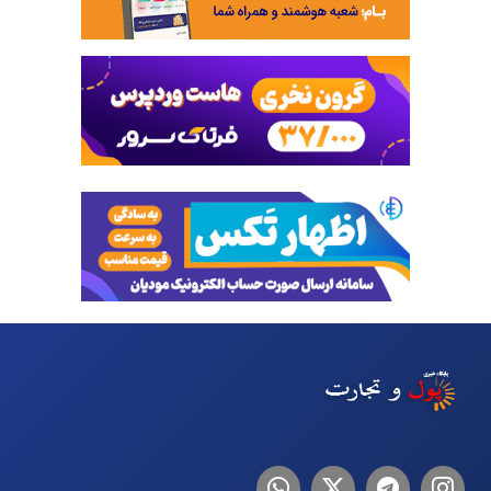
اینستاگرام
تلگرام
توییتر
لینکدین