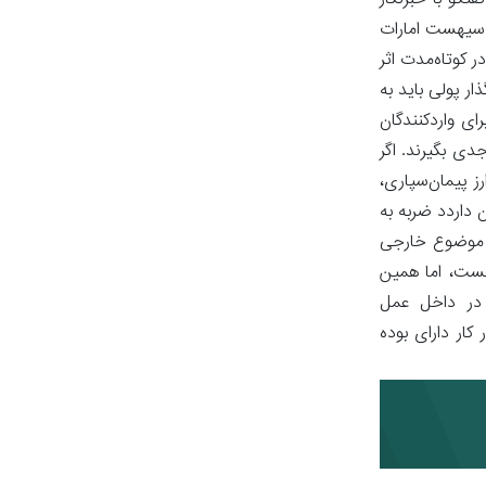
تگو با خبرنگار
ز سیهست امارات
 کوتاه‌مدت اثر
ار پولی باید به
ای واردکنندگان
دی بگیرند. اگر
ز پیمان‌سپاری،
 داردد ضربه به
یک موضوع خارجی
 هست، اما همین
م در داخل عمل
کار دارای بوده