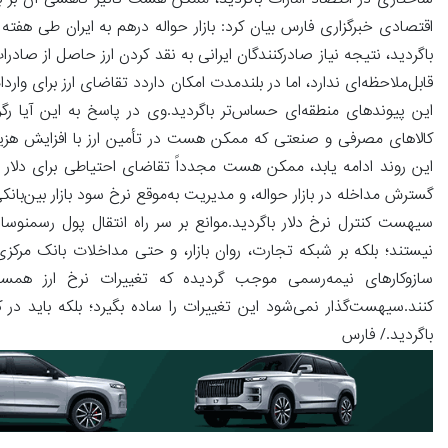
ساختاری در اقتصاد امارات باگردید، ممکن هست تأثیر کاهشی آن بر باز
اقتصادی خبرگزاری فارس بیان کرد: بازار حواله درهم به ایران طی هفته
باگردید، نتیجه نیاز صادرکنندگان ایرانی به نقد کردن ارز حاصل از صاد
قابل‌ملاحظه‌ای ندارد، اما در بلندمدت امکان داردد تقاضای ارز برای وارد
این پیوندهای منطقه‌ای حساس‌تر باگردید.وی در پاسخ به این آیا رگردی
کالاهای مصرفی و صنعتی که ممکن هست در تأمین ارز با افزایش هزینه رو
این روند ادامه یابد، ممکن هست مجدداً تقاضای احتیاطی برای دلار و
گسترش مداخله در بازار حواله، و مدیریت به‌موقع نرخ سود بازار بین‌ب
سیهست کنترل نرخ دلار باگردید.موانع بر سر راه انتقال پول رسمنوس
نیستند؛ بلکه بر شبکه تجارت، روان بازار، و حتی مداخلات بانک مرکزی 
سازوکارهای نیمه‌رسمی موجب گردیده که تغییرات نرخ ارز همسایگ
کنند.سیهست‌گذار نمی‌شود این تغییرات را ساده بگیرد؛ بلکه باید در ک
باگردید./ فارس