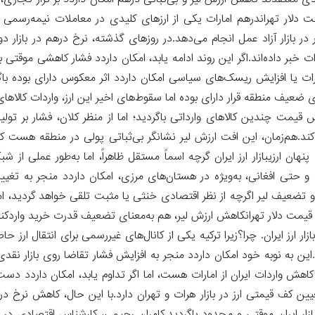
ادی معتقدند کاهش ارزش لیر و بی‌ثباتی درهم امکان داردد بر تراز تجاری، 
 دلار تهراندرهم امارات یکی از ارزهای کلیدی در معاملات نیمه‌رسمی و 
بازار آزاد عمل انجام می‌دهد.در روزهای گذشته، نرخ درهم در بازار د
بر داده‌اند.اگر این روند ادامه یابد، امکان داردد فشار کاهشی موقتی بر 
ارات یا افزایش ریسک‌های سیاسی امکان داردد اثر معکوس دارای بوده باگ
 ضعیف منطقه قرار دارای بوده اما سقوط‌های اخیر این ارز، واردات کالاهای 
مت چندین کالاهای وارداتی باگردید؛ اما از منظر کلان، فشار بر تولید
د.هم‌زمان، این افت ارزش لیر نشانگر بی‌ثباتی پولی در منطقه هست که 
ان ارزیبازار ارز ایران گرچه اسماً مستقل ظاهراً، اما به‌طور عملی از شبک
ق و حتی افغانی، به‌ویژه در هستان‌های مرزی، امکان داردد منجر به تغییر
م و تضعیف لیر اگرچه از نظر اقتصادی خنثی یا مثبت تلقی خواهد گردید، ام
ر بر قیمت دلار تهرانکاهش ارزش لیر، هم به‌معنای تضعیف قدرت خرید واردکنند
 ارز ایران. چرا؟زیرا ترکیه یکی از کانال‌های غیررسمی برای انتقال ارز ح
ن به نوبه خود امکان داردد منجر به افزایش فشار تقاضا روی بازار نقد
ش واردات ایران از امارات هست، اما اگر تداوم یابد، امکان داردد دست با
ن کف قیمتی ارز در بازار هرات و تهران دارد.با این حال، کاهش نرخ دره