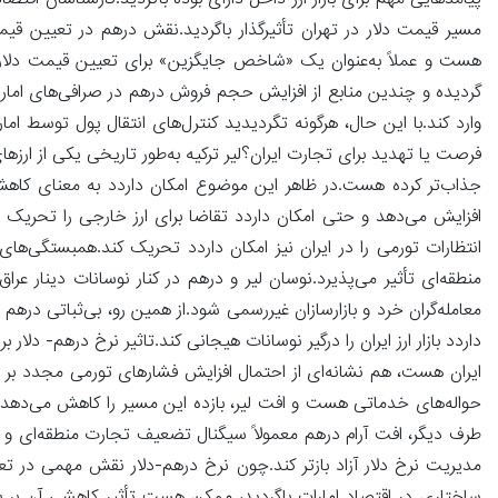
پیامدهایی مهم برای بازار ارز داخل دارای بوده باگردید.کارشناسان اقتص
مسیر قیمت دلار در تهران تأثیرگذار باگردید.نقش درهم در تعیین قیمت
هست و عملاً به‌عنوان یک «شاخص جایگزین» برای تعیین قیمت دلار در 
گردیده و چندین منابع از افزایش حجم فروش درهم در صرافی‌های امارات خ
وارد کند.با این حال، هرگونه تگردیدید کنترل‌های انتقال پول توسط ام
فرصت یا تهدید برای تجارت ایران؟لیر ترکیه به‌طور تاریخی یکی از ارزهای
جذاب‌تر کرده هست.در ظاهر این موضوع امکان داردد به معنای کاهش قی
افزایش می‌دهد و حتی امکان داردد تقاضا برای ارز خارجی را تحریک کن
انتظارات تورمی را در ایران نیز امکان داردد تحریک کند.همبستگی‌های پنه
منطقه‌ای تأثیر می‌پذیرد.نوسان لیر و درهم در کنار نوسانات دینار عرا
معامله‌گران خرد و بازارسازان غیررسمی شود.از همین رو، بی‌ثباتی دره
داردد بازار ارز ایران را درگیر نوسانات هیجانی کند.تاثیر نرخ درهم- دلا
ایران هست، هم نشانه‌ای از احتمال افزایش فشارهای تورمی مجدد بر بازار
حواله‌های خدماتی هست و افت لیر، بازده این مسیر را کاهش می‌دهد.ای
طرف دیگر، افت آرام درهم معمولاً سیگنال تضعیف تجارت منطقه‌ای و کاه
مدیریت نرخ دلار آزاد بازتر کند.چون نرخ درهم-دلار نقش مهمی در تعیی