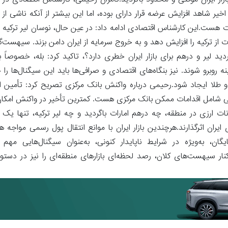
ار ایران موقتی و محدود باگردید.کامران رحیمی، کارشناس اقتصادی در گف
 اخیر شاهد افزایش عرضه قرار دارای بوده، اما این بیشتر از آنکه ناشی ا
رات هست.این کارشناس اقتصادی ادامه داد: در عین حال، نوسان لیر ترکیه در
ات از ترکیه را افزایش دهد و به خروج سرمایه از ایران دامن بزند. سیهست‌گذ
د لیر و درهم برای بازار ایران خطری دارد؟، تاکید کرد: بله، خصوصاً بر
برو شوند. نیز بنگاه‌های اقتصادی و صرافی‌ها باید این سیگنال‌ها را ج
 طلا ایجاد شود.رحیمی درباره واکنش بانک مرکزی تصریح کرد: تأمین ار
انکی شامل اقدامات ممکن بانک مرکزی هست. کمترین تأخیر در واکنش امکان
انات ارزی در منطقه، چه درهم امارات باگردید و چه لیر ترکیه، تنها 
ایران اثرگذارند.هرچندین بازار ایران با موانع انتقال پول رسمی مواجه
ان، به‌ویژه در شرایط ناپایدار کنونی، به‌عنوان سیگنال‌هایی مه
نار سیهست‌های کلان، رصد لحظه‌ای بازارهای منطقه‌ای را نیز در دستور 