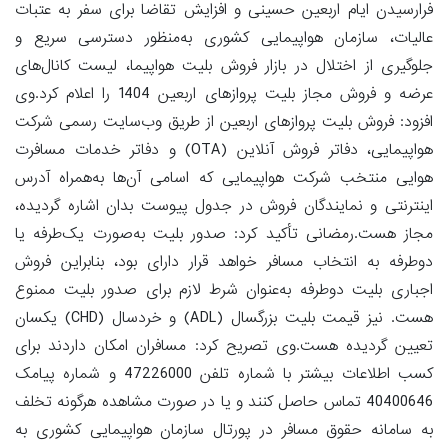
فرارسیدن ایام اربعین حسینی و افزایش تقاضا برای سفر به عتبات
عالیات، سازمان هواپیمایی کشوری به‌منظور دسترسی سریع و
جلوگیری از اختلال در بازار فروش بلیت هواپیما، لیست کانال‌های
عرضه و فروش مجاز بلیت پروازهای اربعین 1404 را اعلام کرد.وی
افزود: فروش بلیت پروازهای اربعین از طریق وب‌سایت رسمی شرکت
هواپیمایی، دفاتر فروش آنلاین (OTA) و دفاتر خدمات مسافرت
هوایی منتخب شرکت هواپیمایی که اسامی آن‌ها به‌همراه آدرس
اینترنتی و نمایندگان فروش در جدول پیوست بدان اشاره گردیده،
مجاز هست.رمضانی تأکید کرد: صدور بلیت به‌صورت یک‌طرفه یا
دوطرفه به انتخاب مسافر خواهد قرار دارای بود، بنابراین فروش
اجباری بلیت دوطرفه به‌عنوان شرط لازم برای صدور بلیت ممنوع
هست. نیز قیمت بلیت بزرگسال (ADL) و خردسال (CHD) یکسان
تعیین گردیده هست.وی تصریح کرد: مسافران امکان داردند برای
کسب اطلاعات بیشتر با شماره تلفن 47226000 و شماره پیامک
40400646 تماس حاصل کنند و یا در صورت مشاهده هرگونه تخلف
به سامانه حقوق مسافر در پورتال سازمان هواپیمایی کشوری به