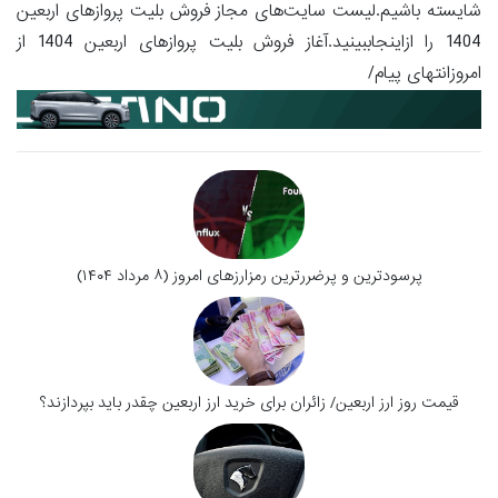
شایسته باشیم.لیست سایت‌های مجاز فروش بلیت پروازهای اربعین
1404 را ازاینجاببینید.آغاز فروش بلیت پروازهای اربعین 1404 از
امروزانتهای پیام/
پرسودترین و پرضررترین رمزارزهای امروز (۸ مرداد ۱۴۰۴)
قیمت روز ارز اربعین/ زائران برای خرید ارز اربعین چقدر باید بپردازند؟