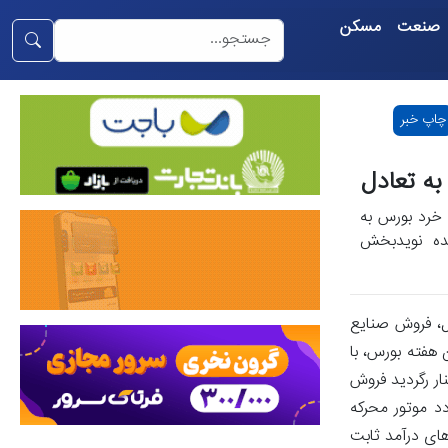
صنعت
مسکن
چاپ خبر
به تعادل
ت خرد بورس به
ردیده نویدبخش
ت در مقایسه با هفته قبل، فروش صنایع
ا دارد.پایان هفته بورس، با
این روند منفی در کنار رگردید فروش
دد موتور محرکه
ود سرمایه به صندوق‌های درآمد ثابت