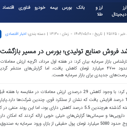
ارز
ارز و
بانک
بورس
بیمه
خودرو
فناوری
اقتصاد
دیجیتال
طلا
بر : ۲۵۱۲۵
|
تاریخ : ۱۴۰۴/۰۵/۱۰
-
زمان : ۱۳:۳۰
|
دسته بندی:
اخبار اقتصادی
د فروش صنایع تولیدی؛ بورس در مسیر بازگشت 
ارشناس بازار سرمایه بیان کرد: در هفته اول مرداد، اگرچه ارزش معاملا
حدود ۴۷۰۰ میلیارد تومان کاهش یافت، اما گزارش‌های منتشر گ
رصت‌های جدیدی برای بازار سرمایه هست.
- اخبار اقتصادی -به گزارشخبرگزاری تسنیم، کارشناس بازار سرمایه بیان کرد: با وجود کاهش 29 درصدی ارزش معاملا
تولیدی با رگردیدی 29 درصدی همراه قرار دارای بود و سودآوری آنها 16 درصد افزایش یافت که نشان از عملکرد قوی چندین شرکت‌ه
طعم سقوط آزاد شاخصمهدی دلبری تصریح کرد: شاخص کل بورس هفته گذشته هرچندین 5.5 درصد کاهش دارای بود، اما 
، دارویی‌ها و سیمانی‌ها گزارش‌های خیلی خوبی ارائه کردند که امکان دار
رگردید بازار باگردید.کارشناس بازار سرمایه بیان کرد: از طرفی، با وجود خروج حدود 5080 میلیارد تومان پول حقیقی از بازار، ور