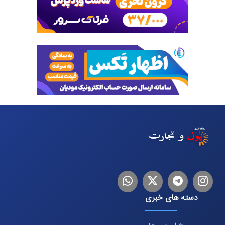
اینستاگرام
تلگرام
توییتر
لینکدین
دسته های خبری