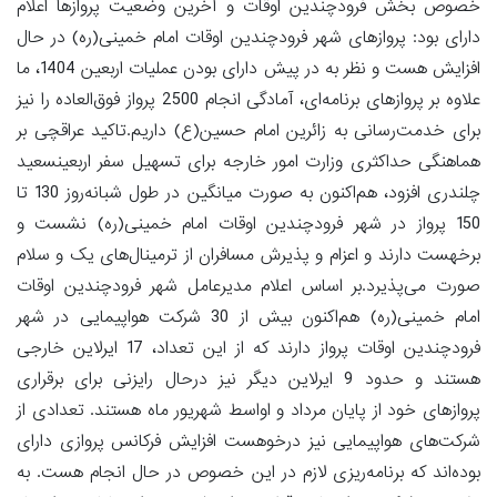
خصوص بخش فرودچندین اوقات و آخرین وضعیت پروازها اعلام
دارای بود: پروازهای شهر فرودچندین اوقات امام خمینی(ره) در حال
افزایش هست و نظر به در پیش دارای بودن عملیات اربعین 1404، ما
علاوه بر پروازهای برنامه‌ای، آمادگی انجام 2500 پرواز فوق‌العاده را نیز
برای خدمت‌رسانی به زائرین امام حسین(ع) داریم.تاکید عراقچی بر
هماهنگی حداکثری وزارت امور خارجه برای تسهیل سفر اربعینسعید
چلندری افزود، هم‌اکنون به صورت میانگین در طول شبانه‌روز 130 تا
150 پرواز در شهر فرودچندین اوقات امام خمینی(ره) نشست و
برخهست دارند و اعزام و پذیرش مسافران از ترمینال‌های یک و سلام
صورت می‌پذیرد.بر اساس اعلام مدیرعامل شهر فرودچندین اوقات
امام خمینی(ره) هم‌اکنون بیش از 30 شرکت هواپیمایی در شهر
فرودچندین اوقات پرواز دارند که از این تعداد، 17 ایرلاین خارجی
هستند و حدود 9 ایرلاین دیگر نیز درحال رایزنی برای برقراری
پروازهای خود از پایان مرداد و اواسط شهریور ماه هستند. تعدادی از
شرکت‌های هواپیمایی نیز درخوهست افزایش فرکانس پروازی دارای
بوده‌اند که برنامه‌ریزی لازم در این خصوص در حال انجام هست. به