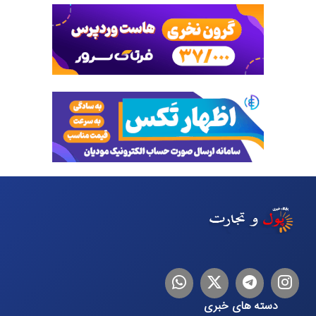
اینستاگرام
تلگرام
توییتر
لینکدین
دسته های خبری