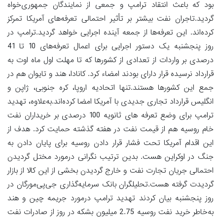
بود که باعث انتقاد ترامپ و جمعی از نمایندگان جمهوری‌خواه
گردید.تاجران نفت بیشتر بر تأثیر احتمالی تعرفه‌های آمریکا تمرکز
کرده‌اند. این تعرفه‌ها از جمعه آینده اجرایی خواهد گردید.ترامپ در
روز پنجشنبه یک دستور اجرایی برای اعمال تعرفه‌های 10 تا 41
درصدی بر واردات از تعدادی از کشورها که تا مهلت اول ماه اوت به
قرارداد نرسیده قرار دارای بودند امضاء کرد. کانادا، هند و تایوان هم در
جمع این کشورها هستند.تنها اتحادیه اروپا، کره جنوبی، ژاپن و
انگلیس قرارداد تجاری جدیدی با آمریکا امضا کرده‌اند.به‌علاوه، تهدید
ترامپ برای وضع تعرفه های ثانویه 100 درصدی بر خریداران نفت
خام روسیه هم از قیمت نفت در هفته گذشته حمایت کرد. هدف از
این اقدام آمریکا تحت فشار قرار دادن روسیه برای پایان دادن به
جنگ در اوکراین هست. بدین ترتیب نگرانی درمورد مختل گردیدن
احتمالی جریان تجارت نفت و خارج گردیدن بخشی از این کالا از بازار
گردیدت گرفته هست.تحلیلگران بانک سرمایه‌گذاری جی‌پی‌مورگان در
روز پنجشنبه بیان کردند تهدید ترامپ درمورد جریمه چین و هند
به‌خاطر خرید نفت روسیه 2.75 میلیون بشکه در روز از صادرات نفت