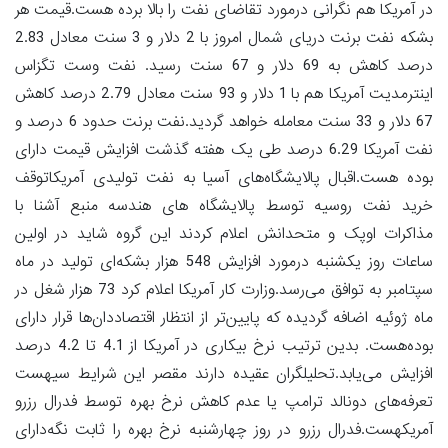
در آمریکا هم نگرانی درمورد تقاضای نفت را بالا برده هست.قیمت هر
بشکه نفت برنت دریای شمال امروز با 2 دلار و 3 سنت معادل 2.83
درصد کاهش به 69 دلار و 67 سنت رسید. نفت وست تگزاس
اینترمدیت آمریکا هم با 1 دلار و 93 سنت معادل 2.79 درصد کاهش
67 دلار و 33 سنت معامله خواهد گردید.نفت برنت حدود 6 درصد و
نفت آمریکا 6.29 درصد طی یک هفته گذشت افزایش قیمت دارای
بوده هست.اقبال پالایشگاه‌های آسیا به نفت تولیدی آمریکاتوقف
خرید نفت روسیه توسط پالایشگاه های هندسه منبع آشنا با
مذاکرات اوپک و متحدانش اعلام کردند این گروه شاید در اولین
ساعات روز یکشنبه درمورد افزایش 548 هزار بشکه‌ای تولید در ماه
سپتامبر به توافق می‌رسد.وزارت کار آمریکا اعلام کرد 73 هزار شغل در
ماه ژوئیه اضافه گردیده که پایین‌تر از انتظار اقتصاددان‌ها قرار دارای
بوده‌هست. بدین ترتیب نرخ بیکاری در آمریکا از 4.1 تا 4.2 درصد
افزایش می‌یابد.تحلیلگران عقیده دارند مقصر این شرایط سیهست
تعرفه‌های دونالد ترامپ یا عدم کاهش نرخ بهره توسط فدرال رزرو
آمریکهست.فدرال رزرو در روز چهارشنبه نرخ بهره را ثابت نگه‌دارای