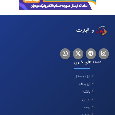
اینستاگرام
تلگرام
توییتر
لینکدین
دسته های خبری
ارز دیجیتال
ارز و طلا
بانک
بورس
بیمه