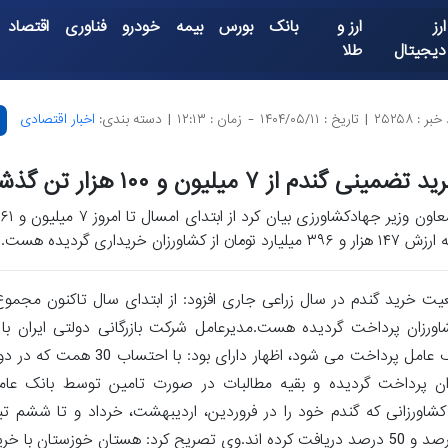
ارز
ارز و
بانک
بورس
بیمه
خودرو
فناوری
اقتصاد
دیجیتال
طلا
بر : ۲۵۲۵۸
|
تاریخ : ۱۴۰۴/۰۵/۱۱
-
زمان : ۱۲:۱۳
|
دسته بندی:
اخبار اقتصادی
 تضمینی گندم از ۷ میلیون و ۱۰۰ هزار تن گذشت
 ۱۴۷ هزار و ۳۹۶ میلیارد تومان از کشاورزان خریداری گردیده هست.
عیت خرید گندم در سال زراعی جاری افزود: از ابتدای سال تاکنون مجمو
ان ( 65.1 همت) از مطالبات به کشاورزان پرداخت گردیده هست.مدیرعامل شرکت بازرگانی دولتی ایرا
گندمکاران توسط سازمان برنامه و قرار دارای بودجه تامین و توسط بانک عامل 
ن 44 درصد از مطالبات گندمکاران پرداخت گردیده و بقیه مطالبات در صورت تامین توسط با
تحویل داده اند، به ترتیب مطالبات خود را 100 درصد، 90 درصد، 75 درصد و 50 درصد دریافت کرده اند.وی تصریح کرد: هستان