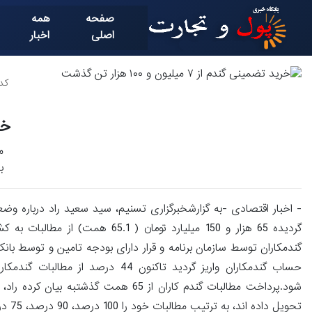
صفحه
همه
اصلی
اخبار
کد خ
خرید
به ارزش
- اخبار اقتصادی -به گزارشخبرگزاری تسنیم، سید سعید راد درباره وض
گردیده 65 هزار و 150 میلیارد توم
حساب گندمکاران واریز گردید تاکنو