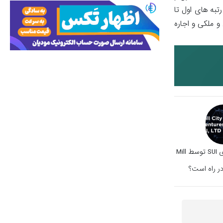
 578 هزار تن در بین 31 هستان کشور به ترتیب رتبه های اول تا
 مباشری، کمیسیونی و ملکی و اجاره
خرید ۵۰۰ میلیون دلاری SUI توسط Mill