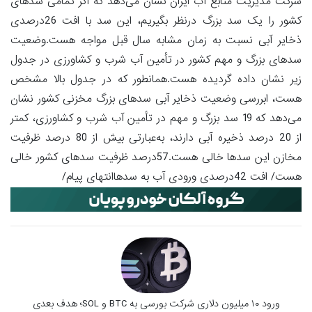
شرکت مدیریت منابع آب ایران نشان می‌دهد که اگر تمامی سدهای
کشور را یک سد بزرگ درنظر بگیریم، این سد با افت 26درصدی
ذخایر آبی نسبت به زمان مشابه سال قبل مواجه هست.وضعیت
سدهای بزرگ و مهم کشور در تأمین آب شرب و کشاورزی در جدول
زیر نشان داده گردیده هست.همانطور که در جدول بالا مشخص
هست، ابررسی وضعیت ذخایر آبی سدهای بزرگ مخزنی کشور نشان
می‌دهد که 19 سد بزرگ و مهم در تأمین آب شرب و کشاورزی، کمتر
از 20 درصد ذخیره آبی دارند، به‌عبارتی بیش از 80 درصد ظرفیت
مخازن این سدها خالی هست.57درصد ظرفیت سدهای کشور خالی
هست/ افت 42درصدی ورودی آب به سدهاانتهای پیام/
ورود ۱۰ میلیون دلاری شرکت بورسی به BTC و SOL؛ هدف بعدی