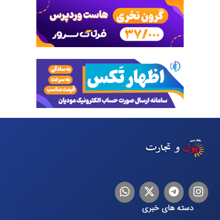
اینستاگرام
تلگرام
توییتر
لینکدین
دسته های خبری