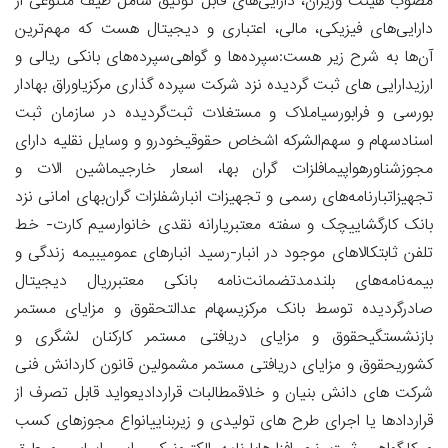
مصوب هیئت وزیران، دارایی‌های قابل توثیق شامل طیف متنوعی از
دارایی‌های فیزیکی، مالی، اعتباری و دیجیتال هست که مهم‌ترین
آن‌ها به شرح زیر هست:سپرده‌ها و گواهی‌سپرده‌های بانکی ریالی و
ارزیدارایی های ثبت گردیده نزد شرکت سپرده گذاری مرکزیاوراق بهادار
بورسی و فرابورسیاملاک و مستغلات ثبت‌گردیده در سازمان ثبت
اسنادسهام و سهم‌الشرکه اشخاص حقوقیخودرو و وسایل نقلیه دارای
مجوزشناورهواپیمافلزات گران بها، اسعار خارجیماشین الات و
تجهیزاتبارنامه‌های رسمی و تجهیزات انبارشفلزات گران‌بهای امانی نزد
بانک کارگشاییچک و سفته معتبریارانه نقدی خانوارسیم کارت- خط
تلفن ثابتکالاهای موجود در انبار-رسید انبارهای عمومیبیمه زندگی و
بیمه‌نامه‌های بلندمدتضمانت‌نامه بانکی معتبرریال دیجیتال
صادرگردیده توسط بانک مرکزیسهام عدالتحقوق و مزایای مستمر
بازنشستگیحقوق و مزایای دریافتی مستمر کارکنان لشگری و
کشوریحقوق و مزایای دریافتی مستمر مشمولین قانون کاردانش فنی
شرکت های دانش بنیان و خلاقمطالبات قراردادیعواید قابل تصرف از
قراردادها یا اجرای طرح های تولیدی و زیربناییانواع مجوزهای کسب