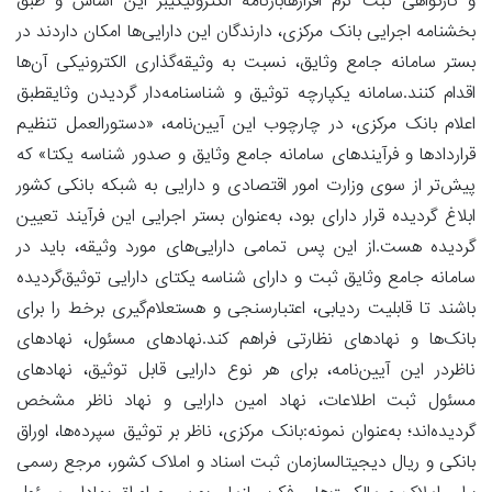
و کارگواهی ثبت نرم افزارهابارنامه الکترونیکیبر این اساس و طبق
بخشنامه اجرایی بانک مرکزی، دارندگان این دارایی‌ها امکان داردند در
بستر سامانه جامع وثایق، نسبت به وثیقه‌گذاری الکترونیکی آن‌ها
اقدام کنند.سامانه یکپارچه توثیق و شناسنامه‌دار گردیدن وثایقطبق
اعلام بانک مرکزی، در چارچوب این آیین‌نامه، «دستورالعمل تنظیم
قراردادها و فرآیندهای سامانه جامع وثایق و صدور شناسه یکتا» که
پیش‌تر از سوی وزارت امور اقتصادی و دارایی به شبکه بانکی کشور
ابلاغ گردیده قرار دارای بود، به‌عنوان بستر اجرایی این فرآیند تعیین
گردیده هست.از این پس تمامی دارایی‌های مورد وثیقه، باید در
سامانه جامع وثایق ثبت و دارای شناسه یکتای دارایی توثیق‌گردیده
باشند تا قابلیت ردیابی، اعتبارسنجی و هستعلام‌گیری برخط را برای
بانک‌ها و نهادهای نظارتی فراهم کند.نهادهای مسئول، نهادهای
ناظردر این آیین‌نامه، برای هر نوع دارایی قابل توثیق، نهادهای
مسئول ثبت اطلاعات، نهاد امین دارایی و نهاد ناظر مشخص
گردیده‌اند؛ به‌عنوان نمونه:بانک مرکزی، ناظر بر توثیق سپرده‌ها، اوراق
بانکی و ریال دیجیتالسازمان ثبت اسناد و املاک کشور، مرجع رسمی