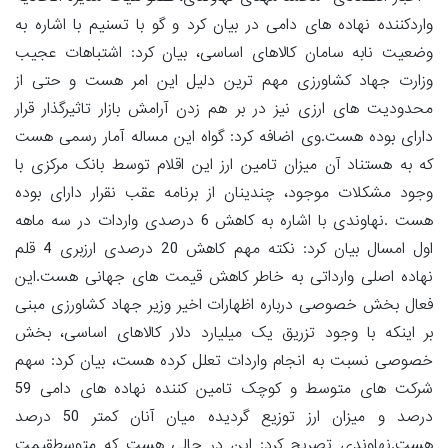
واردکننده نهاده های دامی در بیان کرد و گو با تسنیم با اشاره به
وضعیت نابه سامان کالاهای اساسی، بیان کرد: اشتباهات عجیب
وزارت جهاد کشاورزی مهم ترین دلیل این امر هست و حتی از
محدودیت های ارزی نیز در بر هم زدن آرامش بازار تاثیرگذار قرار
دارای بوده هست.وی اضافه کرد: گواه این مساله آمار رسمی هست
که به هستناد آن میزان تامین ارز این اقلام توسط بانک مرکزی با
وجود مشکلات موجود، چندینان از برنامه عقب نقرار دارای بوده
هست .نهاوندی با اشاره به کاهش 6 درصدی واردات در سه ماهه
اول امسال بیان کرد: نکته مهم کاهش 20 درصدی ارزبری 4 قلم
نهاده اصلی وارداتی به خاطر کاهش قیمت های جهانی هست.این
فعال بخش خصوصی درباره اظهارات اخیر وزیر جهاد کشاورزی مبنی
بر اینکه با وجود تزریق یک میلیارد دلار کالاهای اساسی، بخش
خصوصی نسبت به انجام واردات تعلل کرده هست، بیان کرد: سهم
شرکت های متوسط و کوچک تامین کننده نهاده های دامی 59
درصد و میزان ارز توزیع گردیده میان آنان کمتر 50 درصد
هست.نهاوندی تصریح کرد: این در حالی هست که متوسطقیمت