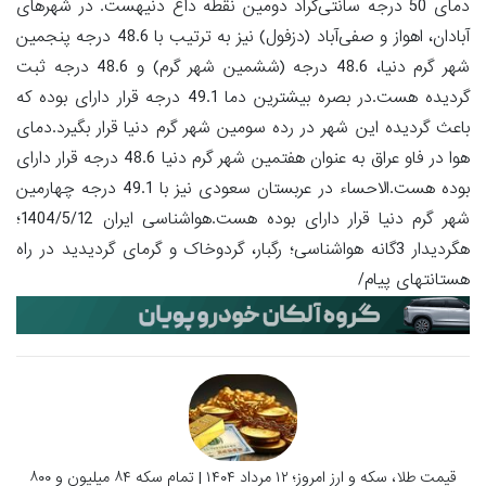
دمای 50 درجه سانتی‌گراد دومین نقطه داغ دنیهست. در شهرهای
آبادان، اهواز و صفی‌آباد (دزفول) نیز به ترتیب با 48.6 درجه پنجمین
شهر گرم دنیا، 48.6 درجه (ششمین شهر گرم) و 48.6 درجه ثبت
گردیده هست.در بصره بیشترین دما 49.1 درجه قرار دارای بوده که
باعث گردیده این شهر در رده سومین شهر گرم دنیا قرار بگیرد.دمای
هوا در فاو عراق به عنوان هفتمین شهر گرم دنیا 48.6 درجه قرار دارای
بوده هست.الاحساء در عربستان سعودی نیز با 49.1 درجه چهارمین
شهر گرم دنیا قرار دارای بوده هست.هواشناسی ایران 1404/5/12؛
هگردیدار 3گانه هواشناسی؛ رگبار، گردوخاک و گرمای گردیدید در راه
هستانتهای پیام/
قیمت طلا، سکه و ارز امروز؛ ۱۲ مرداد ۱۴۰۴ | تمام سکه ۸۴ میلیون و ۸۰۰