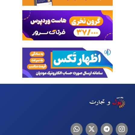
اینستاگرام
تلگرام
توییتر
لینکدین