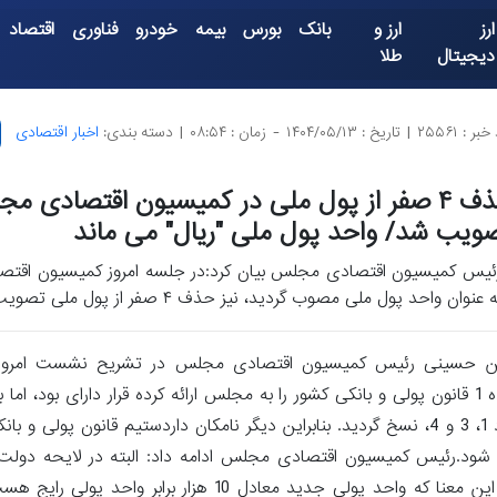
ارز
ارز و
بانک
بورس
بیمه
خودرو
فناوری
اقتصاد
دیجیتال
طلا
بر : ۲۵۵۶۱
|
تاریخ : ۱۴۰۴/۰۵/۱۳
-
زمان : ۰۸:۵۴
|
دسته بندی:
اخبار اقتصادی
حذف ۴ صفر از پول ملی در کمیسیون اقتصادی م
ویب شد/ واحد پول ملی "ریال" می ماند
ئیس کمیسیون اقتصادی مجلس بیان کرد:در جلسه امروز کمیسیون اقتصاد
 عنوان واحد پول ملی مصوب گردید، نیز حذف ۴ صفر از پول ملی تصویب گردید.
کمیسیون اقتصادی مجلس بیان کرد: دولت دوازدهم لایحه اصلاح ماده 1 قانون پولی و بانکی کشور را به مجلس ارائه کرده قرار دار
جدید بانک مرکزی در سال 1402، چندین مواد قانون قبلی، شامل مواد 1، 3 و 4، نسخ گردید. بنابراین دیگر نامکان داردستیم قان
رسی شود.رئیس کمیسیون اقتصادی مجلس ادامه داد: البته در لایحه دولت
مجلس، حذف 4 صفر از پول ملی تصویب گردیده قرار دارای بود، به این معنا که واحد پولی جدید معادل