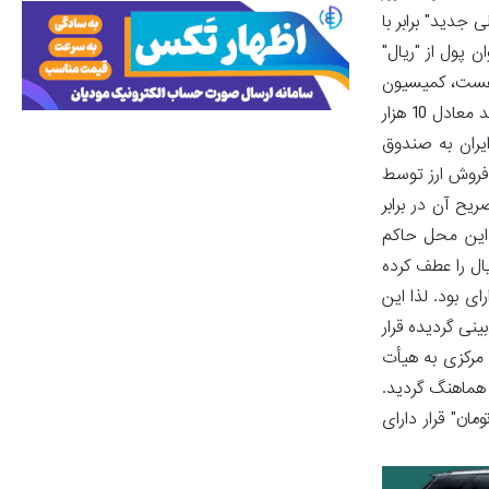
اصلاح کمی واحد پولی حفظ گردیده و با حذف 4 صفر، "واحد پولی جدید" برابر با
ن پول از "ریال"
حد پول ایران "ریال" هست، کمیسیون
رأی داد نام پول ملی همچنان "ریال" باقی بماند. نیز، اضعاف و واحد خرد پول (قِران) مطابق مصوبه قبلی تأیید گردید. بر این اساس، هر ریال جدید معادل 10 هزار
ه تعهدات ایران به صندوق
 فروش ارز توسط
یح آن در برابر
ر این محل حاکم
سکناس و سکه ریال را عطف کرده
قرار دارای بود. لذا این
عی تهیه آیین‌نامه اجرایی پیش‌بینی گردیده قرار
 مرکزی به هیأت
 هماهنگ گردید.
ان" قرار دارای