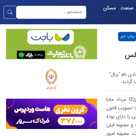
صنعت
مسکن
چاپ خبر
جلس
ی نام "ریال"
- اخبار سیاسی -به گزارش گروه پارلمانیخبرگزاری تسنیم، شمس‌الدین حسینی رئیس کمیسیون اقتصادی مجلس در تشریح نشست امروز(12 مرداد ماه)
ای بود، اما با تصویب قانون
ون پولی و بانکی را دارای بوده
 و مصوبه قبلی
 10 هزار برابر واحد پولی رایج هست. مصوبه امروز