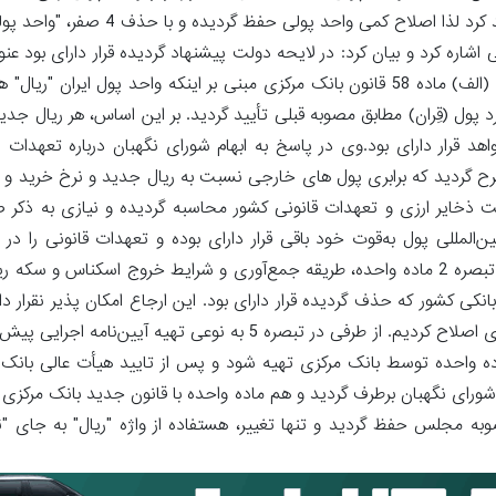
کمیسیون نیز همین رویه را در لایحه دولت و مصوبه قبلی مجلس تأیید کرد لذا 
 اشاره کرد و بیان کرد: در لایحه دولت پیشنهاد گردیده قرار دارای بود عنوا
به "تومان" و واحد خُرد پولی به "قِران" تغییر کند، اما نظر به تصریح بند (الف) ماده 58 قانون بانک مرکزی مبنی بر اینکه وا
 و باید توجه کرد هر ریال جدید معادل 100 قِران خواهد قرار دارای بود.وی در پاسخ به ابهام شورای نگهبان دربار
ین مطرح گردید که برابری پول های خارجی نسبت به ریال جدید و نرخ خرید و
 ذخایر ارزی و تعهدات قانونی کشور محاسبه گردیده و نیازی به ذکر صر
‌المللی پول به‌قوت خود باقی قرار دارای بوده و تعهدات قانونی را د
می‌دانیم.حسینی نیز به اصلاح تبصره‌های اجرایی اشاره کرد و افزود: در تبصره 2 ماده واحده، طریقه جمع‌آوری و شرایط خروج ا
 بند (ب) ماده 3 و بند (ج) ماده 4 قانون پولی و بانکی کشور که حذف گردیده قرار دارای بود. این ارجاع امکان پذیر ن
مورد را هم در کمیسیون به بندهای (خ) و (د) ماده 58 قانون بانک مرکزی اصلاح کردیم. از طرفی در تبصره 5 به نو
ماده واحده توسط بانک مرکزی تهیه شود و پس از تایید هیأت عالی بانک
ت شورای نگهبان برطرف گردید و هم ماده واحده با قانون جدید بانک مرکزی
وبه مجلس حفظ گردید و تنها تغییر، هستفاده از واژه "ریال" به جای "توم