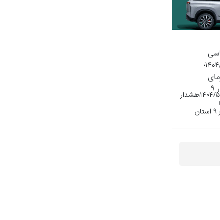
هواشناسی ایران۱۴۰۴/۵/۱۳؛هشدار
ن