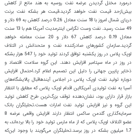
درمورد مختل گردیدن عرضه نفت روسیه به هند مانع از کاهش
بیش‌ازحد قیمت نفت خواهد گردید.قیمت هر بشکه نفت برنت
دریای شمال امروز با 18 سنت معادل 0.26 درصد کاهش به 69 دلار و
49 سنت رسید. نفت وست تگزاس اینترمدیت آمریکا هم با 13 سنت
معادل 0.19 درصد کاهش 67 دلار و 20 سنت معامله خواهد
گردید.سازمان کشورهای صادرکننده نفت و متحدانش در ائتلاف
اوپک پلاس در روز یکشنبه توافق کردند تولید خود را 547 هزار بشکه
در روز در ماه سپتامبر افزایش دهند. این گروه سلامت اقتصاد و
ذخایر پایین جهانی را دلیل این تصمیم اعلام کرد.احتمال افزایش
دوباره تولید نفت اوپک پلاس در اجلاس آیندهاقبال پالایشگاه‌های
آسیا به نفت تولیدی آمریکااین اقدام اوپک پلاس که مطابق با انتظار
بازار قرار دارای بود، نشان‌دهنده توقف بزرگ‌ترین طرح کاهش تولید
این گروه و نیز افزایش تولید نفت امارات هست.تحلیلگران بانک
سرمایه‌گذاری گلدمن ساکس انتظار دارند افزایش واقعی عرضه 8
عضو ائتلاف اوپک پلاس که از ماه مارس تولید خود را بالا برده‌اند، به
1.7 میلیون بشکه در روز برسد.تحلیلگران می‌گویند با وجود این‌که