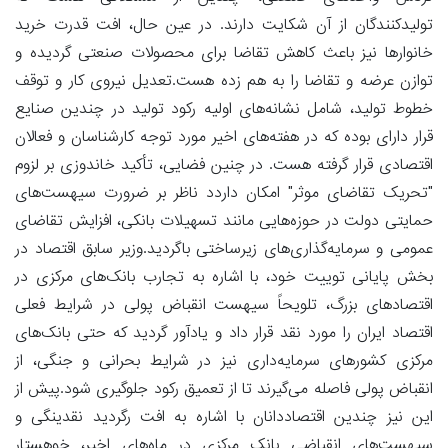
تولیدکنندگان از آن شکایت دارند. در عین حال، افت قدرت خرید
خانوارها نیز باعث کاهش تقاضا برای محصولات صنعتی گردیده و
توازن عرضه و تقاضا را به هم زده هست.تعدیل نیروی کار و توقف
خطوط تولید، شامل نشانه‌های اولیه رکود تولید در چندین صنایع
قرار دارای بوده که در هفته‌های اخیر مورد توجه کارشناسان و فعالان
اقتصادی قرار گرفته هست. در چنین فضایی، تأکید خاندوزی بر لزوم
"تحریک تقاضای موثر" امکان داردد ناظر بر ضرورت سیهست‌های
حمایتی دولت در حوزه‌هایی مانند تسهیلات بانکی، افزایش تقاضای
عمومی و سرمایه‌گذاری‌های زیرساختی باگردید.وزیر سابق اقتصاد در
بخش پایانی توییت خود، با اشاره به تجارب بانک‌های مرکزی در
اقتصادهای بزرگ، تلویحاً سیهست انقباض پولی در شرایط فعلی
اقتصاد ایران را مورد نقد قرار داد و یادآور گردید که حتی بانک‌های
مرکزی کشورهای سرمایه‌داری نیز در شرایط بحرانی و جنگی، از
انقباض پولی فاصله می‌گیرند تا از تعمیق رکود جلوگیری شود.پیش از
این نیز چندین اقتصاددانان با اشاره به افت رگردید نقدینگی و
سیهست‌های انقباضی بانک مرکزی در ماه‌های اخیر، خوهستار