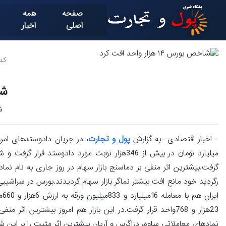
صفحه
همه
اصلی
اخبار
کد خ
شاخص
شا
- اخبار اقتصادی -به گزارش
پول و تجارت
گرفت.بیشترین اثر منفی بر دماسنج بازار سهام در روز جاری به نام نم
23هزار و 768واحد قرار گرفت.در این بازار هم امروز بیشترین
نمادهای معاملاتی ساوه، دزاگرس و آریان بیشترین اثر مثبت را بر این 