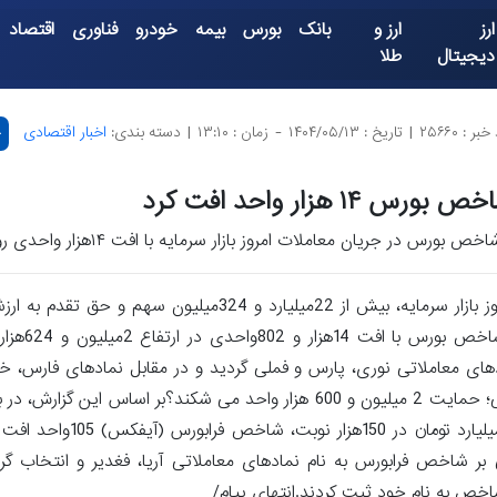
ارز
ارز و
بانک
بورس
بیمه
خودرو
فناوری
اقتصاد
دیجیتال
طلا
بر : ۲۵۶۶۰
|
تاریخ : ۱۴۰۴/۰۵/۱۳
-
زمان : ۱۳:۱۰
|
دسته بندی:
اخبار اقتصادی
چ
 بورس ۱۴ هزار واحد افت کرد
خص بورس در جریان معاملات امروز بازار سرمایه با افت ۱۴هزار واحدی روبرو گردید.
ادهای معاملاتی نوری، پارس و فملی گردید و در مقابل نمادهای فارس، خو
رگردید خود مانع افت بیشتر نماگر بازار سهام گردیدند.بورس در سراشیبی؛ حمایت 2 میلیون و 600 هزار واحد می شکند؟ب
ایران هم با معامله 16میلیارد و 833میلیون ورقه به ارزش 6هز
 اثر منفی بر شاخص فرابورس به نام نمادهای معاملاتی آریا، فغدیر و انتخاب گ
شاخص به نام خود ثبت کردند.انتهای پیام/