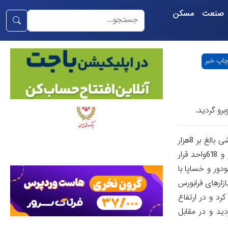
صنعت
مسکن
اپ خبر
، در جریان دادوستدهای امروز بازار سرمایه، بیش از 22میلیارد و 324میلیون سهم و حق تقدم به ارزشی بالغ بر 8هزار
میلیارد تومان در بیش از 346هزار نوبت مورد دادوستد قرار گرفت و شاخص بورس با افت 14هزار و 802واحدی در ارتفاع 2میلیون و 624هزار و 618واحد قرار
دور و خساپا با
ر اساس این گزارش، در بازارهای فرابورس
ار و 660میلیارد تومان در 150هزار نوبت، شاخص فرابورس (آیفکس) 105واحد افت کرد و در ارتفاع
ردید و در مقابل