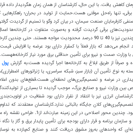
الای 350 هزار تومان رسیده قرار دارای بود، به زیر 200 هزار تومان کاهش یافت. با این حال، کارشناسان از همان زمان هگردیدار
نها راه‌حل موقتی هست.حمایت از تولید در بحران؛ راهکارهایی که با
 صنفی کارفرمایان صنعت سیمان، در بیان کرد وگو با تسنیم از گردیدت گرفت
محدودیت‌های برقی گردیدت گرفته و به‌صورت متفاوت در کارخانه‌ها اعما
چندین واحدها چندین روز در هفته به‌طور 24 ساعته قطع برق دارند و چندین نیز با 40 تا 90 درصد محدودیت مواجه هست
نجام می‌دهد که بازار فعلاً با کمقرار دارای بود عرضه یا افزایش قیمت
با وزارت صمت و نیرو برای تأمین حداقلی برق مورد نیاز کارخانه‌ههست.ا
صرفاً از طریق ابلاغ به کارخانه‌ها اجرا گردیده هست.به گزارش
پول 
ته به نوع تأمین آن (بازار سبز، شبکه سراسری، یا ژنراتورهای اضطراری
ایداری در عرضه و تصمیم‌گیری‌های لحظه‌ای هست.قطع‌های بدون اعلام 
ین وزارت نیرو و صنایع بزرگ، موجب گردیده تا بسیاری از تولیدکنندگان 
ارشناسان انرژی نیز با انتقاد از نقرار دارای بود شفافیت در اولویت‌ب
یم‌گیری‌های کلان جایگاه باثباتی ندارد.کارشناسان معتقدند که تداو
تنها با اقداماتی موضعی و کوتاه‌مدت قابل مدیریت نخواهد قرار دارای بود. چندین محور ا
گونه‌ای که واحدهای به‌روز مشوق دریافت کنند و صنایع کم‌بازده به نوساز