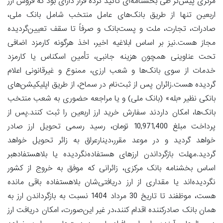
مرکزی پیش‌تر طی بخشنامه‌ای تأکید کرده قرار دارای بود که فروش ارز
اربعین تنها از طریق بانک‌های عامل منتخب شامل بانک ملی،
صادرات، تجارت، ملت و پست‌بانک و صرفاً تا سقف تعیین‌گردیده
مجاز هست.نیز بر اساس ابلاغیه اخیر، اخذ هرگونه کارمزد اضافی
تحت عناوینی همچون هزینه جانبی، تأمین اسکناس یا کارمزد
خدمات از سوی بانک‌ها و شعب ارزی، ممنوع و غیرقانونی اعلام
گردیده هست.زائران پس از ثبت‌نام در سماح، از طریق اپلیکیشن‌های
بانکی نظیر «بله» (بانک ملی) و یا مراجعه حضوری به شعب منتخب
بانک‌ها، امکان داردند سفارش خرید ارز اربعین را ثبت کنند.پس از
پرداخت مبلغ 10,971,400 تومان، رسید رسمی تحویل ارز صادر
خواهد گردید و در موعد مقرر،دینارعراق به زائر تحویل خواهد
گردید.مهلت بازگرداندن ارزهای هستفاده‌نگردیده یا بلاهستفادهبر
اساس بخشنامه بانک مرکزی، زائرانی که موفق به خروج از کشور
نگردیده‌اند یا مقداری از ارز دریافتی‌شان بلاهستفاده باقی مانده
هست، موظفند تا تاریخ 30 مرداد 1404 نسبت به بازگرداندن ارز به
همان بانک صادرکننده اقدام کنند،در غیر این‌صورت، امکان دریافت ارز