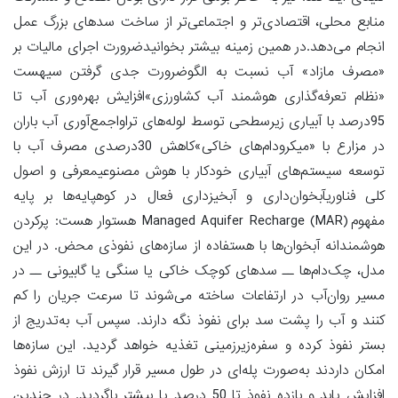
منابع محلی، اقتصادی‌تر و اجتماعی‌تر از ساخت سدهای بزرگ عمل
انجام می‌دهد.در همین زمینه بیشتر بخوانیدضرورت اجرای مالیات بر
«مصرف مازاد» آب نسبت به الگوضرورت جدی گرفتن سیهست
«نظام تعرفه‌گذاری هوشمند آب کشاورزی»افزایش بهره‌وری آب تا
95درصد با آبیاری زیرسطحی توسط لوله‌های تراواجمع‌آوری آب باران
در مزارع با «میکرودام‌های خاکی»کاهش 30درصدی مصرف آب با
توسعه سیستم‌های آبیاری خودکار با هوش مصنوعیمعرفی و اصول
کلی فناوریآبخوان‌داری و آبخیزداری فعال در کوهپایه‌ها بر پایه
مفهوم Managed Aquifer Recharge (MAR) هستوار هست: پرکردن
هوشمندانه آبخوان‌ها با هستفاده از سازه‌های نفوذی محض. در این
مدل، چک‌دام‌ها ــ سدهای کوچک خاکی یا سنگی یا گابیونی ــ در
مسیر روان‌آب در ارتفاعات ساخته می‌شوند تا سرعت جریان را کم
کنند و آب را پشت سد برای نفوذ نگه دارند. سپس آب به‌تدریج از
بستر نفوذ کرده و سفره‌زیرزمینی تغذیه خواهد گردید. این سازه‌ها
امکان داردند به‌صورت پله‌ای در طول مسیر قرار گیرند تا ارزش نفوذ
افزایش یابد و بازده نفوذ تا 50 درصد یا بیشتر باگردید. در چندین