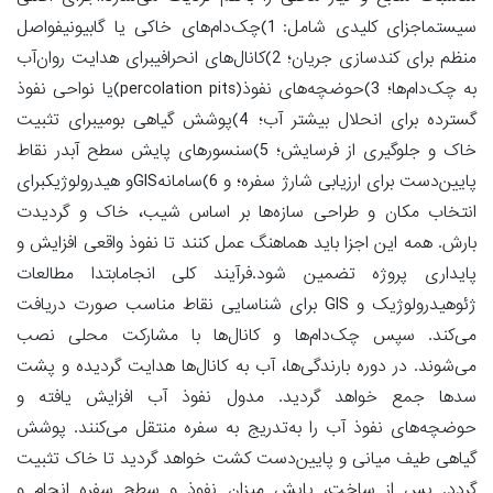
سیستماجزای کلیدی شامل: 1)چک‌دام‌های خاکی یا گابیونیفواصل
منظم برای کندسازی جریان؛ 2)کانال‌های انحرافیبرای هدایت روان‌آب
به چک‌دام‌ها؛ 3)حوضچه‌های نفوذ(percolation pits)یا نواحی نفوذ
گسترده برای انحلال بیشتر آب؛ 4)پوشش گیاهی بومیبرای تثبیت
خاک و جلوگیری از فرسایش؛ 5)سنسورهای پایش سطح آبدر نقاط
پایین‌دست برای ارزیابی شارژ سفره؛ و 6)سامانهGISو هیدرولوژیکبرای
انتخاب مکان و طراحی سازه‌ها بر اساس شیب، خاک و گردیدت
بارش. همه این اجزا باید هماهنگ عمل کنند تا نفوذ واقعی افزایش و
پایداری پروژه تضمین شود.فرآیند کلی انجامابتدا مطالعات
ژئوهیدرولوژیک و GIS برای شناسایی نقاط مناسب صورت دریافت
می‌کند. سپس چک‌دام‌ها و کانال‌ها با مشارکت محلی نصب
می‌شوند. در دوره بارندگی‌ها، آب به کانال‌ها هدایت گردیده و پشت
سدها جمع خواهد گردید. مدول نفوذ آب افزایش یافته و
حوضچه‌های نفوذ آب را به‌تدریج به سفره منتقل می‌کنند. پوشش
گیاهی طیف میانی و پایین‌دست کشت خواهد گردید تا خاک تثبیت
گردد. پس از ساخت، پایش میزان نفوذ و سطح سفره انجام و