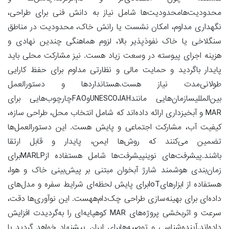
محدودیت‌هامحدودیت‌ها شامل نیاز به دانش فنی برای طراحی،
نگهداری مداوم، امکان نشست یا رانش خاک، محدودیت در مناطق
سنگلاخی یا خاک‌ نفوذپذیر بالا، لزوم هماهنگی چندین نهادی و
هزینه اجرای پیوسته در وسعت زیاد هست. نیز مشارکت محلی باید
پایدار باگردید و حمایت مالی و نظارتی مداوم برای حفظ کارایی
طولانی‌مدت نیاز هست.هستانداردها و دستورالعمل
بین‌المللیسازمان‌هایی مانندUNESCO،IAHوFAOچارچوب‌هایی برای
MAR و آبخیزداری ارائه داده‌اند که شامل انتخاب محل، طراحی سازه،
کیفیت آب، مشارکت اجتماعی و پایش هست. این دستورالعمل‌ها
تضمین می‌کنند که روش‌ها ایمن، پایدار و قابل ارتقا
باشند.پیشرفت‌های نوینپیشرفت‌ها شامل هستفاده ازMARLPبرای
زمان‌بندی هوشمند شارژ آبخوان مبتنی بر پیش‌بینی خاک و هوا،
هستفاده از ابزارهایIoTبرای پایش لحظه‌ای شرایط سفره و مدل‌های
داده‌ای برای بهینه‌سازی طراحی چک‌دام‌ههست. این نوآوری‌ها دقت،
سرعت و اثربخشی پروژه‌های MAR کوهپایه‌ای را به‌گردیدت افزایش
داده‌اند.آینده‌شناسی و توصیه‌هابرای ایران پیشنهاد خواهد گردید با