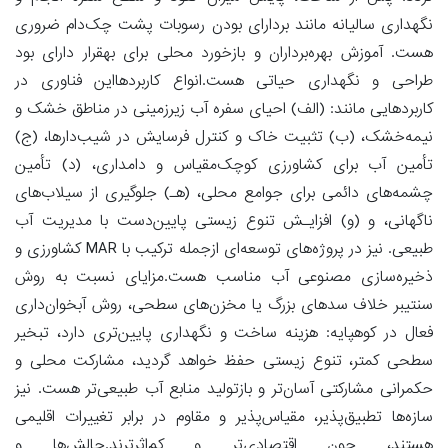
نگهداری سالیانه مانند بردارای بودن رسوبات پشت چک‌دام ضروری
هست. آموزش بهره‌برداران و بازخورد محلی برای بهقرار دارای بود
طراحی و نگهداری حیاتی هست.انواع کاربردهااین فناوری در
کاربردهایی مانند: (الف) احیای سفره آب زیرزمینی در مناطق خشک و
نیمه‌خشک، (ب) تثبیت خاک و کنترل فرسایش در شیب‌دارها، (ج)
تأمین آب برای کشاورزی کوچک‌مقیاس و دامداری، (د) تأمین
چشمه‌های دائمی برای جوامع محلی، (هـ) جلوگیری از سیلاب‌های
ناگهانی، و (و) افزایـش تنوع زیستی پایین‌دست با مدیریت آب
طبیعی. نیز در پروژه‌های توسعه‌ای ازجمله ترکیب با MAR کشاورزی و
ذخیره‌سازی مصنوعی آب مناسب هست.مزایای نسبت به روش
سنتیبر خلاف سدهای بزرگ یا مخزن‌های سطحی، روش آبخوان‌داری
فعال در کوهپایه: هزینه ساخت و نگهداری پایین‌تری دارد، تبخیر
سطحی کمتر، تنوع زیستی حفظ خواهد گردید، مشارکت محلی و
حکمرانی مشارکتی آسان‌تر و بازتولید منابع آب طبیعی‌تر هست. نیز
سازه‌ها تطبیق‌پذیر، مقیاس‌پذیر و مقاوم در برابر تغییرات اقلیمی
هستند، چون اقتصادی‌تر و کم‌اثرترند.چالش‌ها و