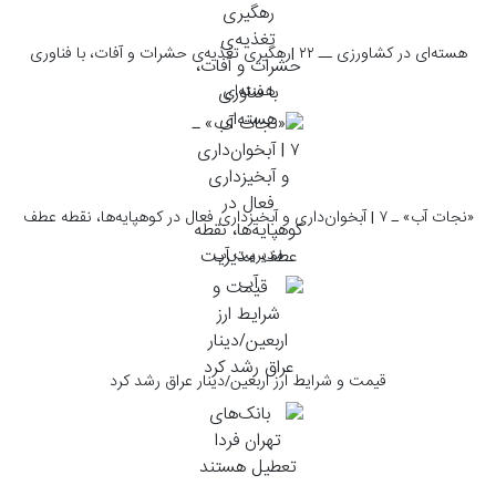
هسته‌ای در کشاورزی ــ ۲۲ |رهگیری تغذیه‌ی حشرات و آفات، با فناوری
هسته‌ای
«نجات آب» ـ ۷ | آبخوان‌داری و آبخیزداری فعال در کوهپایه‌ها، نقطه عطف
مدیریت آب
قیمت و شرایط ارز اربعین/دینار عراق رشد کرد