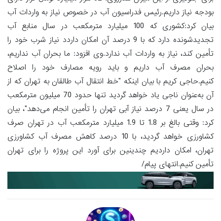
بودجه نیاز داریم.رئیس فدراسیون آب در خصوص نیاز به واردات آب
بیان کرد:کشوری که 100 میلیارد مترمکعب در سال منابع آب
تجدیدشونده دارد که با 9 درصد آن امکان داردد نیاز شرب خود را
تأمین کند، نیاز به واردات آب ندارد.وی افزود: ما بحران آب نداریم،
بحران مصرف آب داریم و باید رویه مصارف خود را اصلاح
کنیم.حاجی کریم با بیان اینکه "خط انتقال آب طالقان به تهران که از
آن به‌عنوان ناجی یاد خواهد گردید تنها حدود 70 میلیون مترمکعب
در سال یعنی 7 درصد نیاز آبی تهران را تأمین انجام می‌دهد"، بیان
کرد: وقتی بالغ بر 1.8 تا 1.9 میلیارد مترمکعب آب در تهران صرف
کشاورزی خواهد گردید، با 10 درصد کاهش مصرف آب کشاورزی
تهران، امکان داردیم چندینین برای آورد این پروژه را برای تهران
تأمین کنیم.انتهای پیام/