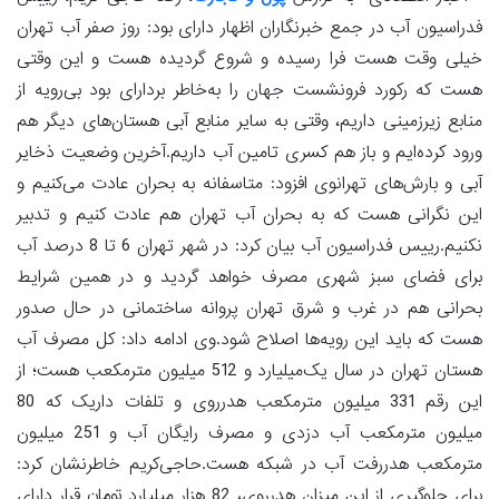
فدراسیون آب در جمع خبرنگاران اظهار دارای بود: روز صفر آب تهران
خیلی وقت هست فرا رسیده و شروع گردیده هست و این وقتی
هست که رکورد فرونشست جهان را به‌خاطر بردارای بود بی‌رویه از
منابع زیرزمینی داریم، وقتی به سایر منابع آبی هستان‌های دیگر هم
ورود کرده‌ایم و باز هم کسری تامین آب داریم.آخرین وضعیت ذخایر
آبی و بارش‌های تهرانوی افزود: متاسفانه به بحران عادت می‌کنیم و
این نگرانی هست که به بحران آب تهران هم عادت کنیم و تدبیر
نکنیم.رییس فدراسیون آب بیان کرد: در شهر تهران 6 تا 8 درصد آب
برای فضای سبز شهری مصرف خواهد گردید و در همین شرایط
بحرانی هم در غرب و شرق تهران پروانه ساختمانی در حال صدور
هست که باید این رویه‌ها اصلاح شود.وی ادامه داد: کل مصرف آب
هستان تهران در سال یک‌میلیارد و 512 میلیون مترمکعب هست؛ از
این رقم 331 میلیون مترمکعب هدرروی و تلفات داریک که 80
میلیون مترمکعب آب دزدی و مصرف رایگان آب و 251 میلیون
مترمکعب هدررفت آب در شبکه هست.حاجی‌کریم خاطرنشان کرد:
برای جلوگیری از این میزان هدرروی، 82 هزار میلیارد تومان قرار دارای