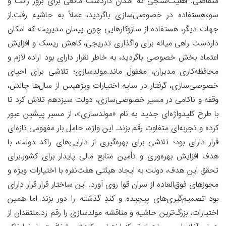
متقاضی. اهلیت‌سنجی که امکان داردست مانعی برای بروز رانت و
سوءهستفاده در خصوصی‌سازی باگردید، عملاً به حاشیه رفت.از
جهات دیگر، هستفاده از سازوکارهایی چون پیمان مدیریت که امکان
داردست راهی میانه برای واگذاری تدریجی، کاهش ریسک و افزایش
اعتماد بخش خصوصی باگردید، به خاطر نقرار دارای بود اراده لازم و
محافظه‌کاری مدیران، مغفول ماند.مولدسازی؛ تلاشی برای احیای
خصوصی‌سازی، گرفتار در سایه اختیارات ویژهپس از سال‌ها چالش،
وقفه و ناکامی در مسیر خصوصی‌سازی، دولت سیزدهم تلاش کرد تا
با طرح کلیدواژه‌ای جدید به نام «مولدسازی»، از مسیر پیشین عبور
کرده و تجربه‌ای متفاوت رقم بزند. این واژه، حامل بار مفهومی تازه‌ای
قرار دارای بود؛ تلاشی برای بهره‌گیری از دارایی‌های راکد دولت، با
هدف افزایش بهره‌وری و تأمین منابع مالی پایدار برای کشور.برای
تحقق این هدف، دولت به ایجاد هیئتی هفت‌نفره با اختیارات ویژه و
مجوزهای فوق‌العاده از سران قوا روی آورد. این ساختار قرار قرار دارای
بود تصمیم‌گیری‌های پیچیده و کندِ گذشته را دور بزند اما همین
اختیارات، بزرگ‌ترین حاشیه و مناقشه مولدسازی را رقم زد.منتقدان از