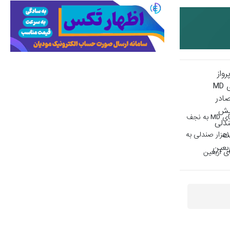
مجوز پرواز هواپیماهای MD به نجف
صادر شد/ افزایش ۱۰۰هزار صندلی به
ی اربعین