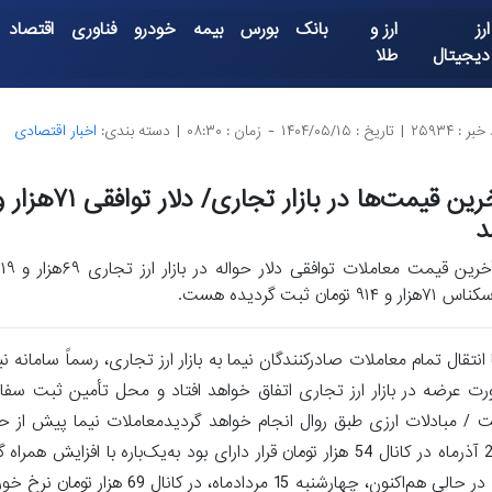
ارز
ارز و
بانک
بورس
بیمه
خودرو
فناوری
اقتصاد
دیجیتال
طلا
بر : ۲۵۹۳۴
|
تاریخ : ۱۴۰۴/۰۵/۱۵
-
زمان : ۰۸:۳۰
|
دسته بندی:
اخبار اقتصادی
د
اس ۷۱هزار و ۹۱۴ تومان ثبت گردیده هست.
ز اول بهمن‌ماه سال 1403 با انتقال تمام معاملات صادرکنندگان نیما به بازار ارز تجاری، رسماً سا
رضه در بازار ارز تجاری اتفاق خواهد افتاد و محل تأمین ثبت سفارش‌
آذرماه 1403 با نرخ توافقی انجام می‌گردید، وقیمت دلاردر نیما که تا 22 آذرماه در کانال 54 هزار تومان قرار دارای بود به‌ی
روز از 60 هزار تومان عبور کرد.قیمت دلارحواله در معاملات بازار ارز تجاری در حالی هم‌ا