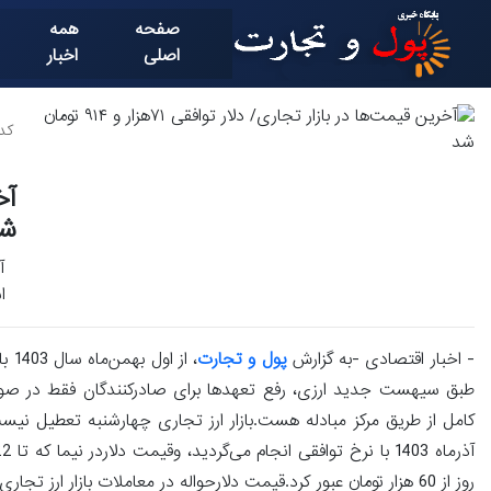
صفحه
همه
اصلی
اخبار
کد خ
ش
اسکن
- اخبار اقتصادی -به گزارش
پول و تجارت
، ا
طبق سیهست جدید ارزی، رفع تعهدها برای صادرکنندگان فقط در صورت ع