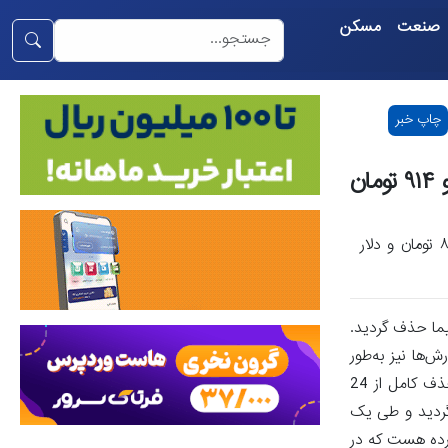
صنعت
مسکن
چاپ خبر
آخرین قیمت‌ها در بازار تجاری/ دلار توافقی ۷۱هزار و ۹۱۴ تومان
آخرین قیمت معاملات توافقی دلار حواله در بازار ارز تجاری ۶۹هزار و ۸۱۹ تومان و دلار
مانه نیما حذف گردید.
ها نیز به‌طور
کامل از طریق مرکز مبادله هست.بازار ارز تجاری چهارشنبه تعطیل نیست / مبادلات ارزی طبق روال انجام خواهد گردیدمعاملات نیما پیش از حذف کامل از 24
ک‌باره با افزایش همراه گردید و طی یک
کنون، چهارشنبه 15 مردادماه، در کانال 69 هزار تومان نرخ خورده هست که در