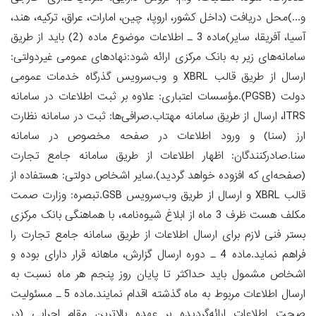
و...)محل دریافت (داخل کشور، اروپا، چین، امارات، عراق، ترکیه، هند،
آسیا، آفریقا، سایر)ماده 3 ـ اطلاعات موضوع ماده (2) باید از طریق
سامانه‌های زیر به بانک مرکزی ارائه شود:نهادهای عمومی غیردولتی:
ارسال از طریق قالب XBRL و وب‌سرویس گذرگاه خدمات عمومی
دولت (PGSB).مؤسسات اعتباری: علاوه بر ثبت اطلاعات در سامانه
ITRS، ارسال از طریق سامانه مهتاب.صرافی‌ها: ثبت در سامانه نظارت
ارز (سنا) و ورود اطلاعات در صفحه مخصوص در سامانه
سنا.صادرکنندگان: اظهار اطلاعات از طریق سامانه جامع تجارت
(صفحه‌ای که افزوده خواهد گردید).سایر اشخاص دولتی: هستفاده از
قالب XBRL و ارسال از طریق وب‌سرویس GSB.تبصره: وزارت صمت
مکلف هست ظرف 3 ماه از ابلاغ شیوه‌نامه، با هماهنگی بانک مرکزی
بستر فنی لازم برای ارسال اطلاعات از طریق سامانه جامع تجارت را
فراهم نماید.ماده 4 ـ دوره ارسال گزارش، ماهانه قرار دارای بوده و
اشخاص مشمول باید حداکثر تا پایان روز پنجم هر ماه نسبت به
ارسال اطلاعات مربوط به ماه گذشته اقدام نمایند.ماده 5 ـ مسئولیت
صحت اطلاعات ارائه‌گردیده بر عهده بالاترین مقام اجرایی (در