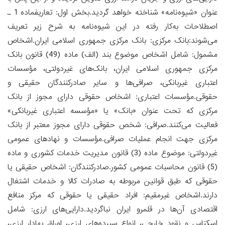
عنوان «شیوه‌نامه» شناخته خواهد گردید.بخش اول: تعاریفماده 1 ـ
اصطلاحات به‌کار رفته در این شیوه‌نامه به شرح زیر تعریف
می‌شوند:بانک مرکزی: بانک مرکزی جمهوری اسلامی ایران.اشخاص
مشمول: شامل اشخاص موضوع بند (الف) ماده (49) قانون بانک
مرکزی جمهوری اسلامی ایران، بانک‌های غیردولتی، مؤسسات
اعتباری غیربانکی، صرافی‌ها و سایر صادرکنندگان حقیقی و
حقوقی.مؤسسات اعتباری: اشخاص حقوقی دارای مجوز از بانک
مرکزی که تحت عنوان «بانک» یا «مؤسسه اعتباری غیربانکی»
فعالیت می‌کنند.صرافی: شخص حقوقی دارای مجوز معتبر از بانک
مرکزی جهت انجام عملیات صرافی.مؤسسات و نهادهای عمومی
غیردولتی: موضوع ماده (3) قانون مدیریت خدمات کشوری و ماده
(5) قانون محاسبات عمومی کشور.صادرکنندگان: اشخاص حقیقی یا
حقوقی که طبق قوانین مربوطه به صادرات کالا و خدمات اشتغال
دارند.اشخاص غیرمقیم: افراد حقیقی یا حقوقی که مرکز منافع
اقتصادی آن‌ها در قلمرو ایران نباگردید.دارایی‌های ارزی: شامل
اسکناس و نقود خارجی، انواع سپرده‌های ارزی، اوراق بهادار ارزی،