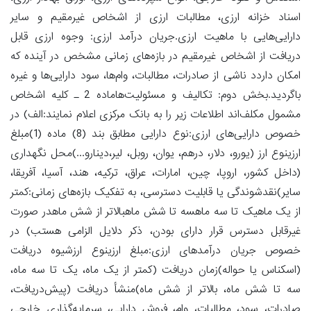
اسناد خزانه ارزی، مطالبات ارزی از اشخاص غیرمقیم و سایر
دارایی‌هایی با ماهیت ارزی.جریان درآمد ارزی: وجوه ارزی قابل
دریافت از اشخاص غیرمقیم در بازه‌های زمانی مشخص در آینده که
امکان داردد ناشی از صادرات، مطالبات، وام‌ها، سود دارایی‌ها و غیره
باگردید.بخش دوم: تکالیف و مسئولیت‌هاماده 2 ـ کلیه اشخاص
مشمول مکلف‌اند اطلاعات زیر را به بانک مرکزی اعلام نمایند:الف) در
خصوص دارایی‌های ارزی:نوع دارایی مطابق بند (8) ماده (1)مبلغ
ارزینوع ارز (یورو، دلار، درهم، یوان، روبل، لیر،دینارو...)محل نگهداری
(داخل کشور، اروپا، چین، امارات، عراق، ترکیه، هند، آسیا، آفریقا،
سایر)نقدشوندگی یا قابلیت دسترسی، به تفکیک بازه‌های زمانی:کمتر
از یک ماهیک تا سه ماهسه تا شش ماهبالاتر از شش ماهدر صورت
غیرقابل دسترس قرار دارای بودن، ذکر دلایل الزامی هستب) در
خصوص جریان درآمدهای ارزی:مبلغ ارزینوع ارزشیوه دریافت
(اسکناس یا حواله)زمان دریافت (کمتر از یک ماه، یک تا سه ماه،
سه تا شش ماه، بالاتر از شش ماه)منشأ دریافت (پیش‌دریافت،
صادرات، سود، مطالبات، وام، فروش دارایی، سرمایه‌گذاری خارجی