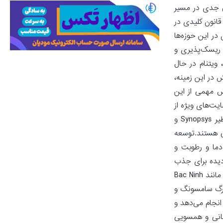
 گامی جدی در مسیر
یل گردیدن به قطب جهانی این صنعت تا سال 2050 بردارای بوده هست.ویتنام برای رسیدن به این هدف، در سال 2025 به‌تنهایی تدوین 9 قانون کلیدی در
در این حوزه‌ها
 ریسک‌پذیری و
 ویتنام در حال
 در این زمینه،
ش مهمی از این
ترسی آسان به زمین، ایجاد مناطق صنعتی سازگار با الزامات زیست‌محیطی (ESG)، و حمایت‌های ویژه از
تحقیق و توسعه (R&D) را در نظر گرفته هست.ویتنام نیز در حال سرمایه‌گذاری در توسعه نیروی انسانی هست. در همکاری با شرکت‌هایی نظیر Synopsys و
یی هستند.توسعه
 دما و رطوبت و
 هستانداردسازی‌گردیده برای جذب
سرمایه‌گذاری در این حوزه هستند.حرکت به‌سوی نوسازی حکمرانی صنعتی نیز بخشی دیگر از راهبرد ویتنام هست. توسعه هماهنگ هستان‌هایی مانند Bac Ninh
Bac Ni که میزبان سرمایه‌گذاری‌های بزرگ سامسونگ و
انجام می‌دهد و
انی و همسویی