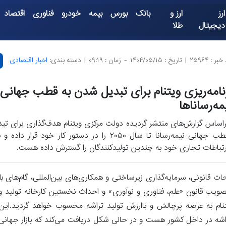
ارز
ارز و
بانک
بورس
بیمه
خودرو
فناوری
اقتصاد
دیجیتال
طلا
بر : ۲۵۹۶۴
|
تاریخ : ۱۴۰۴/۰۵/۱۵
-
زمان : ۰۹:۱۹
|
دسته بندی:
اخبار اقتصادی
نامه‌ریزی ویتنام برای تبدیل شدن به قطب جهانی
مه‌رساناها
راساس گزارش‌های منتشر گردیده دولت مرکزی ویتنام هدف‌گذاری برای تبد
قطب جهانی نیمه‌رسانا تا سال ۲۰۵۰ را در دستور کار خود قر
رتباطات تجاری خود به چندین تولیدکنندگان را گسترش داده هست.
حات قانونی، سرمایه‌گذاری زیرساختی و همکاری‌های بین‌المللی، گام‌های بل
ویب قانون «علم، فناوری و نوآوری» و احداث نخستین کارخانه تولید وی
ود جدی ویتنام به عرصه پرچالش و باارزش تولید تراشه محسوب خواهد گردید.این 
 تولید تراشه در داخل کشور هست و در حالی شکل دریافت می‌کند که بازار جهانی 