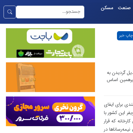
صنعت
مسکن
چاپ خبر
یل گردیدن به
ار داده و برهمین اساس
ندی برای ایفای
فر این کشور با
کارخانه که قرار
نیمه‌رساناها در