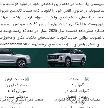
سیهستی ایفا انجام می‌دهد، ژاپن تخصص خود در تولید هوشمند و تجهیز
سامسونگ در هانوی، نقش خود را تقویت کرده هست.تابستان سرنوشت‌سا
ضعف برنامه‌های دانشچندین اوقات در حوزه طراحی تراشه و مهندسی
عملکرد شش‌ماهه نخست سال 2025 نشان می‌د
با تصویب قوانین جدید، تقویت حمایت‌های مالکیت فکری و مشوق‌های ه
ایفای نقشی راهبردی در زنجیره تأمین تراشه‌ههست.vietnamnews.vnانتهای پیام/
عملیات گمرکی در گمرکات کشور در
صنعت فرش دستباف ایران؛ میراثی