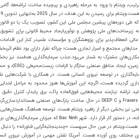
 بوده هست. به این ترتیب، ویتنام با ورود به مرحله راهبردی و پیچیده ساخت تراشه‌ها،
تبد
الی که طی دوره‌های پیشین مجلس ملی این کشور، تصویب یک یا دو قانون 
عه زیرساخت‌های ملی پژوهش و نوآوریایجاد محیط قانونی برای تشویق
مالی انعطاف‌پذیر برای پژوهشگران و مؤسسات علمیدر کنار این اقدامات،
مدارهای مجتمع و اسرار تجاری هست؛ چراکه نقرار دارای بود نظام اثربخش
همکاری‌های مشترک به شمار می‌رود.جذب سرمایه‌گذاری هدفمند نیز بخ
راهبرد هست:دولت سیهست‌های مالیاتی ترجیحی، دس
راه‌اندازی گردیده هست، اگرچه این آموزش‌ها هنوز محدود به مراحل ابتدا
ید تراشه نیازمند محیط‌هایی فوق‌العاده پاک، برق پایدار، کنترل دقیق
دسترسی به آب فوق‌خالص هست. شرکت‌هایی مانند Frasers Property، VSIP و DEEP C در حال ساخت پارک‌های صنعتی
و Bac Giang در شمال کشور با هدف ایجاد یک کریدور اقتصادی پیشرفته، در دستور کار قرار دارد. شهر nh
م هست.ویتنام در عین حال سیهست «چندینجانبه‌گرایی فناورانه» را دنبال 
ای مختلف روی آورده هست. آمریکا نقش مهمی در آموزش نیروی انس