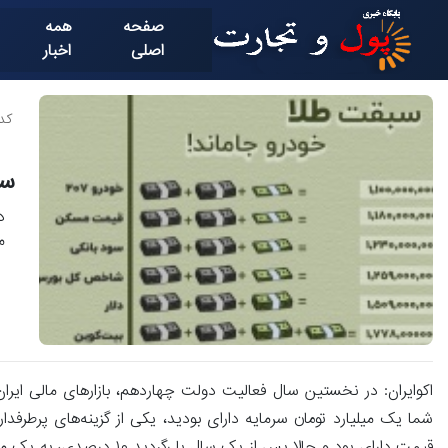
صفحه
همه
اصلی
اخبار
کد خ
سب
د
م