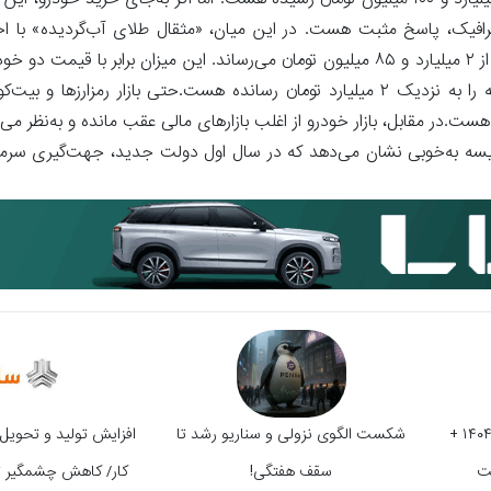
قیمت دارای بود و حالا پس از یک سال با رگردید ۱۰ درصدی، به یک میلیارد و ۱۰۰ میلیون تومان رسیده هست. اما اگر به‌جای خر
فوگرافیک، پاسخ مثبت هست. در این میان، «مثقال طلای آب‌گردیده» با 
1403 هست.«سکه امامی» نیز بازدهی بالایی دارای بوده و رقم سرمایه را به نزدیک ۲ میلیارد تومان رسانده هست.حتی بازار 
 و از مرز ۱.۷ میلیارد تومان عبور کرده هست.در مقابل، بازار خودرو از اغلب بازارهای مالی عقب مانده و ب
یسه به‌خوبی نشان می‌دهد که در سال اول دولت جدید، جهت‌گیری سرمایه‌
پیش فروش ایران خودرو مرداد ۱۴۰۴ +
شکست الگوی نزولی و سناریو رشد تا
افزایش تولید و تحویل
ت
سقف هفتگی!
کار/ کاهش چشمگیر ت