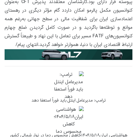
پیوسته قرار دارای بود.کارشناسان معتقدند پذیرش CFT به‌عنوان
کنوانسیون مکمل پالرمو امکان داردد گام مؤثر دیگری در رهستای
اعتمادسازی ایران برای شفافیت مالی در سطح جهانی به‌رغم همه
موانع و توطئه‌ها باگردید و در صورت کامل گردیدن ضلع چهارم
کنوانسیون‌های FATF مسیر برای تعامل با این نهاد و طبیعتاً گسترش
ارتباط اقتصادی ایران با دنیا، هموارتر خواهد گردید.انتهای پیام/
ترامپ: مدیرعامل اینتل باید فوراً استعفا دهد
هواشناسی ایران۱۴۰۴/۵/۱۸؛کاهش محسوس دما در نوار شمالی کشور