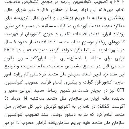
FATF و تصویب کنوانسیون پالرمو در مجمع تشخیص مصلحت
نظام، دبیرخانه این نهاد رسماً از «هادی خانی» دبیر شورای عالی
پیشگیری و مقابله با جرایم پولشویی و تأمین مالی تروریسم برای
مذاکره دعوت به‌عمل آورد.این مذاکرات مستقیم در مسیر عادی‌سازی
پرونده ایران، تعلیق اقدامات تقابلی و خروج کشورمان از فهرست
کشورهای پرخطر موسوم به لیست سیاه FATF بعد از حدود 6 سال
در شهر مادرید اسپانیا برگزار خواهد گردید.عضویت فعال در FATF
ابزاری برای مقابله با اجماع‌سازی علیه ایران؟کنوانسیون پالرمو
چندینی قبل در مجمع تشخیص مصلحت نظام تصویب و تودیع
این سند نزد امین اسناد سازمان ملل متحد در دستور کار وزارت امور
خارجه کشور قرار گرفت و پیگیری انجام فرآیند تصویب کنوانسیون
CFT نیز در جریان هست.در همین ارتباط، سعید ایروانی سفیر و
نماینده دائم ایران در سازمان ملل متحد سه‌شنبه 14 مرداد (5
آگوست 2025) در نامه‌ای به آنتونیو گوترش دبیر کل سازمان ملل
متحد اعلام کرد که بنا به دستور دولت، سند تصویب کنوانسیون
سازمان ملل متحد علیه جرایم سازمان‌یافته فراملی مصوب 15 نوامبر