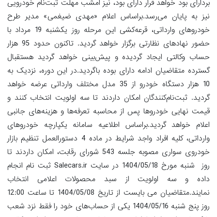
بردارای بود خواهد قرار دارای بود، نیز امشب مهلت ثبت‌نام خودرویی
نیز به پایان می‌رسد.براساس اعلام «مهدی ضیغمی» مدیر طرح
خودروهای وارداتی، قرعه‌کشی این مرحله روز یکشنبه 19 مرداد با
حضور نهادهای نظارتی برگزار خواهد گردید. تاکنون حدود 95 هزار
حساب وکالتی ایجاد گردیده و پیش‌بینی خواهد گردید هستقبال
گسترده متقاضیان ادامه دارای بوده باگردید.در این دوره، نزدیک به
10 هزار دستگاه خودرو از 35 مدل مختلف وارداتی عرضه خواهد
گردید. ثبت‌نام‌کنندگان امکان داردند تا سه اولویت انتخاب کنند و
قیمت نهایی خودروها پس از محاسبه تعرفه‌ها و هزینه‌های جانبی
اعلام خواهد گردید.براساس اطلاعیه سامانه یکپارچه خودروهای
وارداتی، کلیه افراد واجد شرایط در ماده 4 دستورالعمل تنظیم بازار
خودروی سواری مصوبه جلسه 543 شورای رقابت، امکان داردند تا
روز شنبه مورخ 1404/05/18 در سایت Salecars.ir ثبت نام انجام
داده و سه اولویت از سبد محصولات اعلامی انتخاب
نمایند.متقاضیان می بایست از تاریخ 1404/05/08 تا ساعت 12:00
روز پنج شنبه 1404/05/16 یکی از حساب‌های خود را فقط نزد شعب