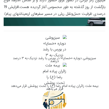
میلیون زائر ایرانی در کشور عراق حضور دارند و بر اساس آمارها، موج
بازگشت از روز گذشته به طور محسوس آغاز گردیده هست.افزایش 19
درصدی ظرفیت حمل‌ونقل ریلی در مسیر سفرهای اربعینانتهای پیام/
سبزپوشی دوباره «خساپا» در بورس با رشد نزدیک به ۳ درصد
بیمه ملت زائران پیاده امام رضا (ع) را تحت پوشش قرار می‌دهد