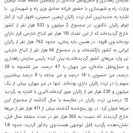
سازمان راهداری و حمل‌ونقل جاده‌‌ای در پنجمین جلسه ستاد اربعین
وزارت راه و شهرسازی با حضور فرزانه صادق وزیر راه و شهرسازی با
اشاره به جدیدترین آمار تردد زائران اربعین حسینی، اظهار کرد: از آغاز
اعزام زائران تاکنون، در مجموع 2 میلیون و 532 هزار نفر از کشور
خارج گردیده‌اند که از این تعداد 110 هزار نفر اتباع خارجی قرار دارای
بوده‌اند.وی افزود: در همین بازه زمانی، حدود 762 هزار نفر از زائران
ایرانی به کشور بازگشته‌اند و در مجموع 66 هزار نفر از اتباع خارجی
نیز وارد مرزهای کشور گردیده‌اند.به بیان کرده رئیس سازمان راهداری
و حمل‌ونقل جاده‌ای، مرز مهران با 47 درصد، مرز شلمچه با 28
درصد، مرز خسروی با 14 درصد و مرز چذابه با 8 درصد بیشترین
سهم را در تردد زائران دارای بوده‌اند. تنها در مرز مهران، بیش از یک
میلیون و 230 هزار نفر از زائران عبور کرده‌اند.اکبری با اشاره به رگردید
12 درصدی تردد زائران در مقایسه با سال گذشته از مجموع این
مرزها عنوان کرد: در روز پنج‌شنبه گذشته، بیش از 411 هزار نفر از مرزها
خارج گردیدند که نسبت به 365 هزار نفر در مدت مشابه سال قبل،
نشان‌دهنده رگردید قابل توجهی هست.وی یادآور گردید: حدود 1.8