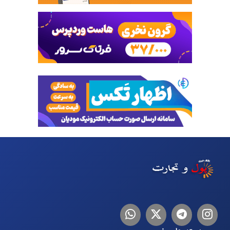
اینستاگرام
تلگرام
توییتر
لینکدین