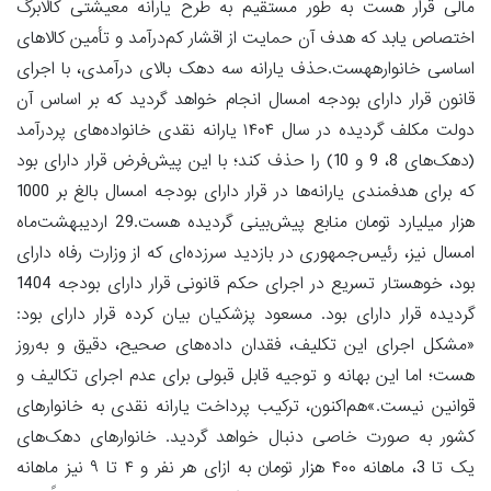
مالی قرار هست به ‌طور مستقیم به طرح یارانه معیشتی کالابرگ
اختصاص یابد که هدف آن حمایت از اقشار کم‌درآمد و تأمین کالا‌های
اساسی خانوار‌ههست.حذف یارانه سه دهک بالای درآمدی، با اجرای
قانون قرار دارای بودجه امسال انجام خواهد گردید که بر اساس آن
دولت مکلف گردیده در سال ۱۴۰۴ یارانه نقدی خانواده‌های پردرآمد
(دهک‌های 8، 9 و 10) را حذف کند؛ با این پیش‌فرض قرار دارای بود
که برای هدفمندی یارانه‌ها در قرار دارای بودجه امسال بالغ بر 1000
هزار میلیارد تومان منابع پیش‌بینی گردیده هست.29 اردیبهشت‌ماه
امسال نیز، رئیس‌جمهوری در بازدید سرزده‌ای که از وزارت رفاه دارای
بود، خوهستار تسریع در اجرای حکم قانونی قرار دارای بودجه 1404
گردیده قرار دارای بود. مسعود پزشکیان بیان کرده قرار دارای بود:
«مشکل اجرای این تکلیف، فقدان داده‌های صحیح، دقیق و به‌روز
هست؛ اما این بهانه و توجیه قابل قبولی برای عدم اجرای تکالیف و
قوانین نیست.»هم‌اکنون، ترکیب پرداخت یارانه نقدی به خانوارهای
کشور به صورت خاصی دنبال خواهد گردید. خانوارهای دهک‌های
یک تا 3، ماهانه ۴۰۰ هزار تومان به ازای هر نفر و ۴ تا ۹ نیز ماهانه