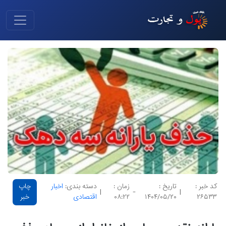
کد خبر :
تاریخ :
زمان :
دسته بندی:
اخبار
چاپ
|
-
|
۲۶۵۳۳
۱۴۰۴/۰۵/۲۰
۰۸:۲۲
اقتصادی
خبر