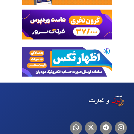
اینستاگرام
تلگرام
توییتر
لینکدین