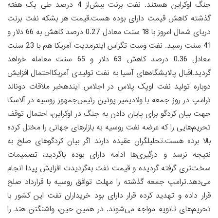
جنگ اوکراین هستند. نفت برنت بیش‌از 4 درصد طی یک هفته
گذشته کاهش قیمت دارای بوده هست.قیمت هر بشکه نفت برنت
دریای شمال امروز با 18 سنت معادل 0.27 درصد کاهش به 66 دلار و
41 سنت رسید. نفت وست تگزاس اینترمدیت آمریکا هم با 23 سنت
معادل 0.36 درصد کاهش 63 دلار و 65 سنت معامله خواهد
گردید.اقبال پالایشگاه‌های آسیا به نفت تولیدی آمریکااحتمال افزایش
دوباره تولید نفت اوپک پلاس در اجلاس آیندهخبر ملاقات دونالد
ترامپ در روز جمعه با ولادیمیر پوتین رئیس‌جمهور روسیه در آلاسکا
جهت بیان کردگو برای پایان دادن به جنگ در اوکراین، احتمال توقف
تحریم‌هایی را که عرضه نفت روسیه به بازارهای جهانی را مختل کرده
بالا برده هست.تحلیلگران عقیده دارند اگر بیان کردگوهای صلح به
نتیجه نرسد و درگیری‌ها ادامه دارای بوده باگردید، تصمیمات
سخت‌تری گرفته گردیده و قیمت نفت به‌گردیدت افزایش پیدا انجام
می‌دهد.ترامپ جمعه گذشته را مهلت توافق روسیه با قرارداد صلح
قرار داده و تهدید کرده قرار دارای بود خریداران نفت این کشور با
تحریم‌های ثانویه مواجه می‌شوند. در همین حین، واشنگتن هند را