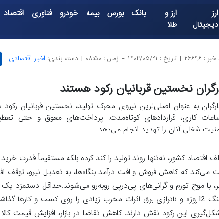
ارز
ارز و
بانک
بورس
بیمه
خودرو
فناوری
اقتصاد
دیجیتال
طلا
بر : ۲۶۶۹۶
|
تاریخ : ۱۴۰۴/۰۵/۲۱
-
زمان : ۰۸:۵۰
|
دسته بندی:
اخبار اقتصادی
رگران نخستین قربانیان رکود هستند
ارگران به عنوان اصلی‌ترین نیروی محرک تولید، نخستین قربانیان رکود
اعات کاری، قراردادهای کوتاه‌مدت، پرداخت‌های معوق و حتی تعطیلی
منیت شغلی آنان را تهدید انجام می‌دهد.
 اقتصاد کشور، نه‌تنها روند تولید را کند کرده بلکه مستقیماً قدرت خرید 
می‌کند که کاهش فروش و افت درآمد بنگاه‌ها، به تعدیل نیرو، توقف اف
ر، با موج تورم و گرانی‌های پی‌درپی روبه‌رو می‌شوند.حداقل دستمزد یک
زندگی کارگران را پوشش می دهدبه بیان کرده ی مسئولان وزارت کار جنگ 12روزه و ناترازی برق اثرات مخرب زیادی را روی ک
کل‌گیری این رکود نقش دارند. کاهش تقاضا در بازار، افزایش قیمت کال