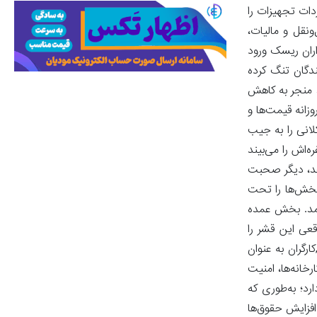
ردات تجهیزات را
ونقل و مالیات،
اران ریسک ورود
ندگان تنگ کرده
د منجر به کاهش
زانه قیمت‌ها و
لانی را به جیب
‌اش را می‌بیند
دهد، دیگر صحبت
بخش‌ها را تحت
 آمد. بخش عمده
قعی این قشر را
رگران به عنوان
خانه‌ها، امنیت
رد؛ به‌طوری که
فزایش حقوق‌ها