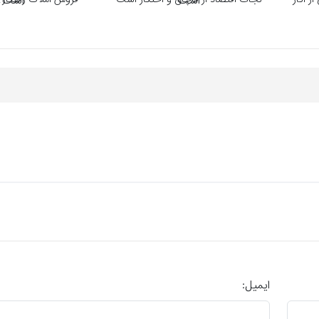
ز آثار
نجات اقتصاد از قاچاق و احتکار است
فروش املاک راهکار
ایمیل: