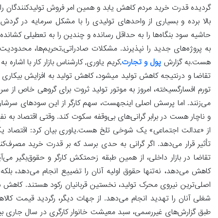
گردیده قدرت خرید مردم کاهش یابد و همین امر فروش تولیدکنندگان را محد
بالا برده و بسیاری از واحدهای تولیدی را با مشکل سرمایه در گردش 
حاشیه سود بنگاه‌ها را به حداقل رسانده و چندین را به تعطیلی کشاند
به پروژه‌های جدید را نپذیرند. مشکلات صادراتی,تحریم‌ها، محدودیت‌ه
هست.به گزارش
پول و تجارت
,کریم یاوری, کارشناس بازار کار با اشار
تقاضا و درنتیجه کاهش تولید میشود، کاهش تولید به افزایش بیکاری و
تورم افسارگسیخته، امروز به موتور تولید ثروت برای گروهی خاص از سرم
می‌زنند. اما پرسش اصلی اینجهست، سهم کارگر از این سودهای سرشار 
و ناچار هست در برابر گرانی‌های بی‌وقفه سکوت کند. وقتی اقتصاد به 
از «عدالت اجتماعی» یک شوخی تلخ هست.یاوری بیان کرد: اقتصاد یک 
تأثیر قرار می‌دهد. اگر گرانی به حدی برسد که بر قدرت خرید مصرف‌کن
تقاضا در بازار داخلی، از همین طبقه زحمتکش کارگر و حقوق‌بگیر می‌آی
کاهش می‌دهد، نه‌تنها حقوق اولیه آنان را تضییع انجام می‌دهد، بلک
اصلی‌ترین نیروی محرک تولید، نخستین قربانیان رکود هستند. کاهش سا
شغلی آنان را تهدید انجام می‌دهد. از جهات دیگر، رگردید قیمت کالاه
طبق گزارش‌های غیررسمی، سبد معیشت خانوار کارگری در سال جاری بی