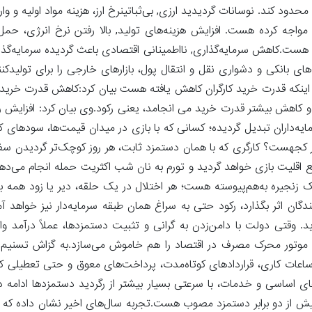
ود کند. نوسانات گردیدید ارزی, بی‌ثباتینرخ ارز، هزینه مواد اولیه و وا
مواجه کرده هست. افزایش هزینه‌های تولید, بالا رفتن نرخ انرژی، حمل‌
ه هست.کاهش سرمایه‌گذاری, نااطمینانی اقتصادی باعث گردیده سرمایه‌گذ
ای بانکی و دشواری نقل و انتقال پول، بازارهای خارجی را برای تولیدکن
ه به اینکه قدرت خرید کارگران کاهش یافته هست بیان کرد:کاهش قدرت خری
 کاهش بیشتر قدرت خرید می انجامد، یعنی رکود.وی بیان کرد: افزایش رو
ایه‌داران تبدیل گردیده؛ کسانی که با بازی در میدان قیمت‌ها، سودهای ک
کجهست؟ کارگری که با همان دستمزد ثابت، هر روز کوچک‌تر گردیدن سفره
نفع اقلیت بازی خواهد گردید و تورم به نان شب اکثریت حمله انجام می‌
زنجیره به‌هم‌پیوسته هست؛ هر اختلال در یک حلقه، دیر یا زود همه 
ندگان اثر بگذارد، رکود حتی به سراغ همان طبقه سرمایه‌دار نیز خواهد
د. وقتی دولت با دامن‌زدن به گرانی و تثبیت دستمزدها، عملاً درآمد وا
ه موتور محرک مصرف در اقتصاد را هم خاموش می‌سازد.به گزاش تسنیم,کا
عات کاری، قراردادهای کوتاه‌مدت، پرداخت‌های معوق و حتی تعطیلی کار
ای اساسی و خدمات، با سرعتی بسیار بیشتر از رگردید دستمزدها ادامه دا
ش از دو برابر دستمزد مصوب هست.تجربه سال‌های اخیر نشان داده که ا