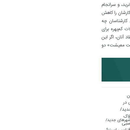
ید، و سرانجام
کارشان را کاهش
 کارشناسان چه
 کم‌بهره برای
د آنان، اگر این
قویت معیشت» دو
 شهرهای جدید/