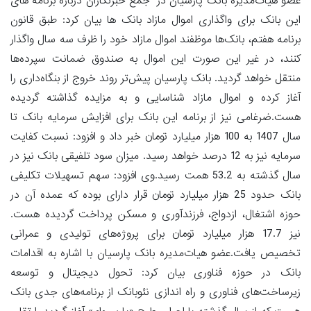
عضو هیات‌مدیره بانک پارسیان در جمع خبرنگاران درباره برنامه های
این بانک برای واگذاری اموال مازاد بانک ها بیان کرد: طبق قانون
برنامه هفتم، بانک‌ها موظفند اموال مازاد خود را ظرف سه سال واگذار
کنند، در غیر این صورت این اموال به صندوق ضمانت سپرده‌ها
منتقل خواهد گردید. بانک پارسیان پیش‌تر روند خروج از بنگاه‌داری را
آغاز کرده و اموال مازاد شناسایی و به مزایده گذاشته گردیده
هست.ضرغامی نیز از برنامه این بانک برای افزایش سرمایه بانک تا
سال 1407 به 100 هزار میلیارد تومان خبر داد و افزود: نسبت کفایت
سرمایه نیز به 12 درصد خواهد رسید. میزان سود تلفیقی بانک نیز در
سال گذشته به 53.2 همت رسید.وی افزود: سهم تسهیلات تکلیفی
بانک حدود 25 هزار میلیارد تومان قرار دارای بوده که عمده آن در
حوزه اشتغال، ازدواج، فرزندآوری و مسکن پرداخت گردیده هست.
نیز 17.7 هزار میلیارد تومان برای پروژه‌های تولیدی و عمرانی
تخصیص یافت.عضو هیات‌مدیره بانک پارسیان با اشاره به اقدامات
بانک در حوزه فناوری بیان کرد: تحول دیجیتال و توسعه
زیرساخت‌های فناوری و راه اندازی نئوبانک از برنامه‌های جدی بانک