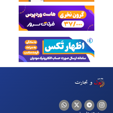
اینستاگرام
تلگرام
توییتر
لینکدین