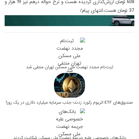
608 تومان ارزش‌گذاری گردیده هست و نرخ حواله درهم نیز 19 هزار و
37 تومان هست.انتهای پیام/
ثبت‌نام مجدد نهضت ملی مسکن تهران منتفی شد
صندوق‌های ETF اتریوم رکورد زدند؛ جذب سرمایه میلیارد دلاری در یک روز!
بانک‌های خصوصی علیه جریمه نهضت ملی مسکن شکایت کردند