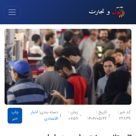
کد خبر :
تاریخ :
زمان :
دسته بندی:
اخبار
چاپ
|
-
|
۲۶۸۳۹
۱۴۰۴/۰۵/۲۲
۰۷:۵۹
اقتصادی
خبر