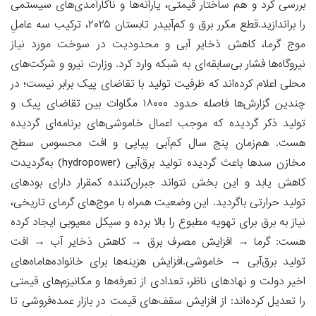
بررسی کرد و هم ساختار قیمتی، یارانه‌ها و ناکارآمدی‌های سیستمی
را براندازید.قطع مکرر برق و کم‌آبیدر تابستان ۲۰۲۵، ترکیب سه عاملِ
موج گرما، کاهش ذخایر آبی و محدودیت در سوخت مورد نیاز
نیروگاه‌ها فشار بی‌سابقه‌ای به شبکه وارد کرد. وزارت نیرو و شرکت‌های
محلی اعلام کرده‌اند که ظرفیت تولید با تقاضای پیک برابر نیست؛ در
چندین گزارش‌ها فاصله حدود ۱۸۰۰۰ مگاوات بین تقاضای پیک و
تولید ذکر گردیده که موجب اعمال خاموشی‌های برنامه‌ای گردیده
هست. هم‌زمان پنج سال کم‌آبی پیاپی و افت محسوس سطح
مخازن سدها باعث گردیده تولید برق‌آبی (hydropower) به‌گردیدت
کاهش یابد و این بخش نتواند جبران‌کننده کمقرار دارای بودهای
تولید حرارتی باگردید. این وضعیت همراه با موج‌های گرمای تاریخی،
نیاز به برق برای تهویه مطبوع را بالا برده و سیکل معیوبی ایجاد کرده
هست: گرما → افزایش مصرف برق → کاهش ذخایر آب → افت
تولید برق‌آبی → خاموشی.افزایش هزینه‌ها برای خانواده‌هاماه‌های
اخیر دولت و نهادهای ناظر، تعدادی از تعرفه‌ها و مکانیزم‌های قیمتی
را تعدیل کرده‌اند: از افزایش سقف‌های قیمت در بازار عمده‌فروشی تا