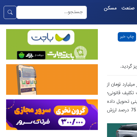
صنعت
مسکن
چاپ خبر
ی تسنیم، با تأمین اعتبار سازمان برنامه و قرار دارای بودجه کشور از محل منابع قرار دارای بودجه عمومی، 50 هزار میلیارد تومان از
 حساب کشاورزان واریز گردد.تاخیر 5 ماهه در اجرای یک تکلیف قانونی؛
یا مباشرین خرید تضمینی تحویل داده
اند از واریزی اخیر برخوردار می شوند.شایان ذکر هست، از محل اعتبارات خرید تضمینی گندم در سالجاری تاکنون 115 هزار میلیارد تومان معادل 75 درصد ارزش