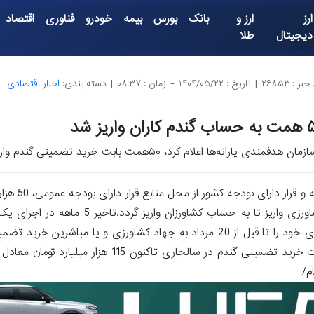
ارز
ارز و
بانک
بورس
بیمه
خودرو
فناوری
اقتصاد
دیجیتال
طلا
بر : ۲۶۸۵۳
|
تاریخ : ۱۴۰۴/۰۵/۲۲
-
زمان : ۰۸:۳۷
|
دسته بندی:
اخبار اقتصادی
اران واریز شد
زمان هدفمندی یارانه‌ها اعلام کرد، ۵۰همت بابت خرید تضمینی گندم واریز گردید.
- اخبار اقتصادی -به گزارشخبرگزار
مطالبات گندم کاران توسط سازمان هدفمندسازی یارانه ها به بانک کشاورزی واریز تا به
یارانه ثروتمندان شهریور حذف می شود؟گندم کارانی که محصول تولیدی خود را تا قبل از 20 مرداد به جهاد کشاورزی و 
م/