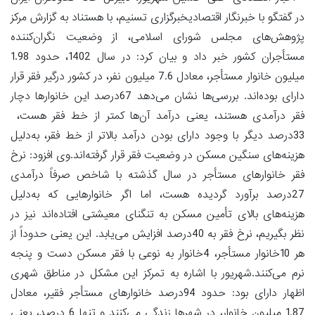
در گفتگو با خبرنگار اقتصادیخبرگزاری تسنیم، با هستناد به گزارش مرکز
پژوهش‌های مجلس شورای اسلامی، از وضعیت نگران‌کننده
مستأجران کشور خبر داد و بیان کرد: در سال 1402، حدود 1.98
میلیون خانوار مستأجر، معادل 7.6 میلیون نفر، در کشور درگیر فقر قرار
دارای بوده‌اند. بررسی‌ها نشان می‌دهد 67درصد این خانوارها دچار
فقر درآمدی هستند، یعنی درآمد آن‌ها کمتر از خط فقر هست،
33درصد دیگر با وجود دارای بودن درآمد بالاتر از خط فقر، به‌دلیل
هزینه‌های سنگین مسکن در وضعیت فقر قرار گرفته‌اند.وی افزود: نرخ
فقر خانوارهای مستأجر در سال گذشته با شاخص صرفاً درآمدی
27درصد برآورد گردیده هست، اما اگر خانوارهایی که به‌دلیل
هزینه‌های بالای تأمین مسکن به تنگنای معیشتی افتاده‌اند نیز در
نظر بگیریم، نرخ فقر به 40درصد افزایش می‌یابد. این یعنی حدوداً از
هر 10خانوار مستأجر، 4خانوار به نوعی با فقر مسکن دست و پنجه
نرم می‌کنند.شهریور با اشاره به تمرکز این مشکل در مناطق شهری
اظهار دارای بود: حدود 94درصد خانوارهای مستأجر فقیر، معادل
1.87 میلیون خانوار، در شهرها زندگی می‌کنند و تنها 6 درصد، یعنی