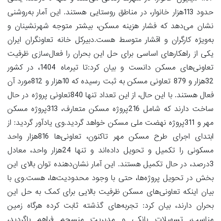
حدود 113هزار خانوار، در مناطق روستایی هستند. این آمار به‌روشنی
نشان می‌دهد که فشار هزینه مسکن، بیشتر متوجه شهرنشینان و
به‌ویژه کارگران و اقشار متوسط هست.دبیرکل خانه تعاونگران ایران
یکی از راهکارهای اساسی برای حل این بحران را فعال‌سازی ظرفیت
تعاونی‌های مسکن دانست و بیان کرد:تا تیرماه 1404، در کشور
32هزار و 879 تعاونی مسکن به ثبت رسیده که 10هزار و 812مورد آن
فعال هستند. با این حال، از این تعداد تنها 840تعاونی پروژه در حال
ساخت دارند که شامل 216پروژه مسکن متعارف، 313پروژه مسکن
مهر و 311پروژه نهضت ملی مسکن خواهد گردید.وی یادآور گردید: از
ابتدای اجرای طرح مسکن مهر تاکنون، تعاونی‌ها 816هزار واحد
مسکونی را تکمیل و تحویل داده‌اند و تنها 24هزار واحد، معادل
3درصد، در حال تکمیل هستند. این آمار نشان‌دهنده توان بالای این
بخش در تحویل پروژه‌ها، حتی با وجود محدودیت‌ها، هست.وی با
بیان اینکه تعاونی‌های مسکن ظرفیت بالایی برای کمک به حل این
بحران دارند، بیان کرد: تجربه‌های گذشته ثابت کرده هرگاه زمین
مناسب، تسهیلات بانکی و مدیریت منسجم فراهم باگردید،