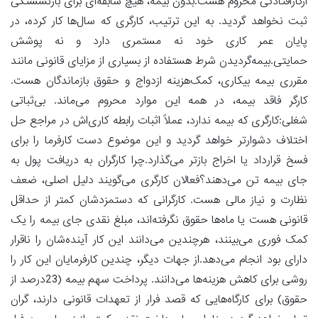
ازکارافتادگی محروم هست.بدون بیمه، هیچ سابقه‌ای برای بازنشستگی
ثبت نخواهد گردید. به این ترتیب، کارگری که سال‌ها کار کرده، در
پایان عمر کاری خود نه مستمری دارد و نه پوشش
حمایتی.بیمه‌گردیدن شرط هستفاده از بسیاری از مزایای قانونی مانند
مقرری بیمه بیکاری، کمک‌هزینه ازدواج و حقوق بازماندگان هست.
کارگر فاقد بیمه، در همه این موارد محروم می‌ماند. بی‌ثباتی
شغلی:کارگری که بیمه ندارد، عملاً اثبات رابطه کاری‌اش در مراجع حل
اختلاف دشوارتر خواهد گردید و این موضوع دست کارفرما را برای
فسخ قرارداد یا اخراج بازتر می‌گذارد.چرا کارگران به دریافت پول به
جای بیمه تن می‌دهند؟فعالان کارگری می‌گویند دلیل اصلی، ضعف
نظارت و نیاز مالی هست. کارگرانی که دستمزدشان کمتر از حداقل
قانونی هست یا ماه‌ها حقوق نگرفته‌اند، مبلغ نقدی جای بیمه را یک
کمک فوری می‌بینند، هرچندین می‌دانند این کار آینده‌شان را ناقرار
دارای بود انجام می‌دهد.از جهات دیگر، چندین کارفرمایان این کار را
روشی برای کاهش هزینه‌ها می‌دانند. پرداخت سهم بیمه (23درصد از
حقوق) برای کارگاه‌هایی که قصد فرار از تعهدات قانونی دارند، گران