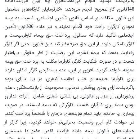
به‌گردیدت تهدید انجام می‌دهد.قانون چه بیان می‌کند؟ماده
148قانون کار تصریح انجام می‌دهد: «کارفرمایان کارگاه‌های مشمول
این قانون مکلفند بر اساس قانون تأمین اجتماعی، نسبت به بیمه
نمودن کارگران واحد خود اقدام نمایند.» نیز ماده 36قانون تأمین
اجتماعی تأکید دارد که مسئول پرداخت حق بیمه، کارفرمهست و
کارگر نامکان داردد از این حق صرف‌نظر کند.طبق قانون، حتی اگر کارگر
رضایت بدهد که بیمه نشود، این رضایت از نظر حقوقی بی‌اعتبار
هست و در صورت شکایت کارگر، کارفرما مکلف به پرداخت حق بیمه
معوقه خواهد گردید. افزون بر این، عدم بیمه‌کردن کارگر امکان داردد
برای کارفرما جریمه و حتی تعقیب کیفری در پی دارای بوده
باگردید.ندارای بودن پوشش درمانی, محرومیت از بازنشستگی , عدم
برخورداری از مزایای قانونی, بی ثباتی شغلی شامل اثرات ندارای
بودن بیمه برای کارگران هست. کارگرانی که بیمه نیستند، در صورت
بیماری یا حادثه، باید تمام هزینه‌های درمان را شخصاً پرداخت کنند.
در حوادث کار، این وضعیت بحرانی‌تر خواهد گردید، زیرا کارگر از
حمایت‌های قانونی بیمه مانند غرامت نقص عضو یا مستمری