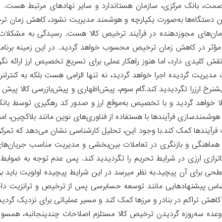
رت صمت، بانک مرکزی، سازمان هستاندارد و سایر نهادهای مرتبط هست.
لا بین دستگاه‌ها به‌صورت یکپارچه و هوشمند مدیریت نشود، کاهش زمان ت
ازمان‌های مجوزدهنده در فرآیند ترخیص کالا هست. رسیدگی به مشکلات
 مؤثر در کاهش زمان ترخیص محسوب خواهد گردید. در این زمینه برنام
قش کلیدی دارد، اما هنوز راهکار عملی برای تسریع تخصیص ارز ارائه ن
یریت گردیده اجرا خواهد گردید، نه تنها الزامی هست بلکه به کنترلنر
خ ارزرا تگردیدید کند.گام سوم، پیش‌اظهاری و پیش‌بازرسی کالا پیش از 
لا خواهد گردید و با تخصیص به‌موقع ارز و صدور کد رهگیری توسط بان
وشمندسازی فرآیندها با هستفاده از فناوری‌های نوین مانند بلاکچین، ا
 فرآیندها کمک کند.با وجود این، تحلیل کارشناسی نشان می‌دهد که تمرک
 هماهنگی و بازنگری در تعاملات بین‌بخشی و مدیریت مناسب جریان‌ها
ترازی ارزی در شرایط تحریم را تگردیدید کند. پس عدم توجه به ضوابط
حی برای آن پیچید.به نظر میرسد در این شرایط پیچیده اولویت باید ب
ین اساس پیشنهادهایی مانند توسعه حسابرسی پس از ترخیص و ترانزیت دا
هش تراکم در بنادر و مرزها کمک کند و مسیر عملیاتی برای نزدیک گردی
عده سه‌روزه گردیدن ترخیص کالا مستلزم اصلاحات چندینجانبه، همسو کر