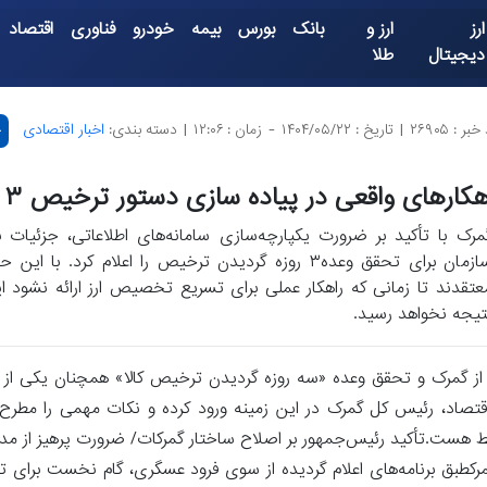
ارز
ارز و
بانک
بورس
بیمه
خودرو
فناوری
اقتصاد
دیجیتال
طلا
بر : ۲۶۹۰۵
|
تاریخ : ۱۴۰۴/۰۵/۲۲
-
زمان : ۱۲:۰۶
|
دسته بندی:
اخبار اقتصادی
چ
هکارهای واقعی در پیاده سازی دستور ترخیص ۳ روزه کالا
مرک با تأکید بر ضرورت یکپارچه‌سازی سامانه‌های اطلاعاتی، جزئیات بر
سازمان برای تحقق وعده۳ روزه گردیدن ترخیص را اعلام کرد. با 
عتقدند تا زمانی که راهکار عملی برای تسریع تخصیص ارز ارائه نشود 
تیجه نخواهد رسید.
 از گمرک و تحقق وعده «سه روزه گردیدن ترخیص کالا» همچنان یکی از
قتصاد، رئیس کل گمرک در این زمینه ورود کرده و نکات مهمی را مطر
کطبق برنامه‌های اعلام گردیده از سوی فرود عسگری، گام نخست برای 