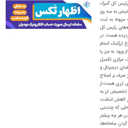
 رئیس کل گمرک
رخیص به سه روز
 مربوط به ثبت
ه‌های رئیس کل
گردیده هست. در
خ ارزکمک انجام
ورود به مرز یا
ک مرکزی تکمیل
مضای دیجیتال و
ز صرف بر اصلاح
ی ارزی هست.از
 تخصیص ارز به
ر کاهش انباشت
خلی که چندینی
دن هر چه بیشتر
دن سامانه‌ها،