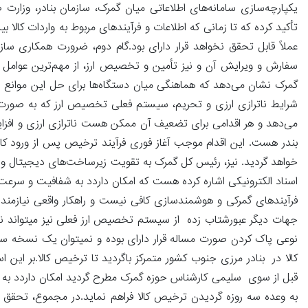
یکپارچه‌سازی سامانه‌های اطلاعاتی میان گمرک، سازمان بنادر، وزا
تأکید کرده که تا زمانی که اطلاعات و فرآیندهای مربوط به واردات کا
عملاً قابل تحقق نخواهد قرار دارای بود.گام دوم، ضرورت همکاری س
سفارش و ویرایش آن و نیز تأمین و تخصیص ارز، از مهم‌ترین عوامل
گمرک نشان می‌دهد که هماهنگی میان دستگاه‌ها برای حل این موانع ن
شرایط ناترازی ارزی و تحریم، سیستم فعلی تخصیص ارز که به صورت مد
می‌دهد و هر اقدامی برای تضعیف آن ممکن هست ناترازی ارزی و افزایشنر
بندر هست. این اقدام موجب آغاز فوری فرآیند ترخیص پس از ورود کا
خواهد گردید. نیز، رئیس کل گمرک به تقویت زیرساخت‌های دیجیتال و ه
اسناد الکترونیکی اشاره کرده هست که امکان داردد به شفافیت و سرعت
فرآیندهای گمرکی و هوشمندسازی کافی نیست و راهکار واقعی نیازمند
جهات دیگر عبورشتاب زده از سیستم تخصیص ارز فعلی نیز میتواند نا
نوعی پاک کردن صورت مساله قرار دارای بوده و نمیتوان یک نسخه سط
کالا در بنادر مرزی جنوب کشور متمرکز باگردید تا ترخیص کالا.بر ا
قبل از سوی سلیمی کارشناس حوزه گمرک مطرح گردید امکان داردد به کا
به وعده سه روزه گردیدن ترخیص کالا فراهم نماید.در مجموع، تحقق و