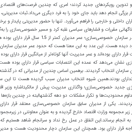
و تدوین رویکردهای جدید کردند؛ امری که چندین فرصت‌های اقتصادی را
کار بزرگی انجام دهد باید جای خود را به فرد دیگری می‌داد.ثبات مدیریتی،
 داخلی و خارجی را فراهم می‌آورد. تنها با حضور مدیریتی پایدار و برخورد
ناگهانی مقررات و فشارهای سیاسی غلبه کرد و مسیر خصوصی‌سازی را به‌گ
که منافع ملی و منطق اقتصادی توأمان حفظ شود.صندلی‌های لرزان در سازمان خصوصی‌سازی؛ ع
زی 17 رئیس و سرپرست را به خود دیده هست. این عدد به این معنا هست که حدود عمر مدیران
 قرار دارای بوده هست. از این تعداد 5 نفر سرپرست قرار دارای بوده‌اند و عمر مدیریت آنها کوتاه‌تر از میانگین قرار
نشان می‌دهد که عمده این انتصابات سیاسی قرار دارای بوده هست 
 سازمان انتخاب گردیدند. برهمین اساس چندین از مدیرانی که در گذشته
دارای بودند.همین شیوه انتخاب مدیران سبب گردیده هست تا این ساز
راتژی جدید خصوصی‌سازی؛ واگذاری مدیریت پیش از مالکیتاشاره وزیر اق
وم محدودیت‌ها و تکرار مشکلات دو دهه گذشتهالبته در چندین بازه‌ها 
دیدند. یکی از مدیران سابق سازمان خصوصی‌سازی معتقد قرار دارای بو
زیر مجموعه وزارت اقتصاد خارج گردیده و به عنوان معاونتی در زیرمجم
 را به انجام برساند.این اتفاق در عمل رخ نداد و سرانجام شاهد هستیم
واجه قرار دارای بود. همچنان این سازمان دچار محدودیت هست و مدیرا