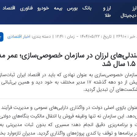
ارز
ارز و
بانک
بورس
بیمه
خودرو
فناوری
اقتصاد
دیجیتال
طلا
بر : ۲۶۹۱۰
|
تاریخ : ۱۴۰۴/۰۵/۲۲
-
زمان : ۱۲:۴۱
|
دسته بندی:
اخبار اقتصادی
چ
دلی‌های لرزان در سازمان خصوصی‌سازی؛ عمر مدی
 شد
ازمان خصوصی‌سازی به عنوان نهادی که باید در اقتصاد ایران ثبات‌سا
بیش از دو دهه گذشته ۱۷ مدیر مختلف به خود دید و همین بی‌ثب
کست‌های آن تبدیل گردید.
وان بازوی اصلی دولت در واگذاری دارایی‌های عمومی و مدیریت فرآین
هد. این سازمان نه تنها وظیفه فروش یا انتقال مالکیت بنگاه‌های دولتی ر
دت و برنامه‌ریزی دقیق انجام دهد؛ مسیری که بدون ثبات مدیریتی 
نامه‌ها و توقف یا کندی پروژه‌های واگذاری گردید. مدیران تازه‌وارد 