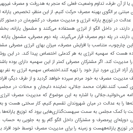
 یا از آن طرف، تداوم وضعیت فعلی که منجر به هدررفت و مصرف غیربهین
 مبتنی بر الگوی بهینه مصرف حرکت کنیم. از این منظر، تخصیص یارانه ا
د عدالت در توزیع یارانه انرژی و مدیریت مصرف در کشورمان در دستور کار ق
دارند، در داخل الگو از انرژی هستفاده می‌کنند و مشمول یارانه، بخ
ارند، در پله دوم مصرف قرار می‌گیرند. پله دوم مصرفی، مشمول یارانه 
 این چارچوب، متناسب با افزایش مصرف، میزان بهای انرژی مصرفی مشترک
ده هست که سهمیه انرژی به هر کدملی اختصاص پیدا کند. در این روش،
 مدیریت کند. اگر مشترکان مصرفی کمتر از این سهمیه دارای بوده باشند
ار آزاد انرژی مورد نیاز خود را تهیه کنند.اختصاص سهمیه انرژی به نفر بهت
ف مدیریت مصرف به خود مردم سپرده خواهد گردید و از طرف دیگر، افراد ا
آمدی کسب کنند.نظرات محمد جلالی، نماینده دلیجان و محلات در مج
امه می‌خوانید.جلالی با اشاره به این موضوع که مدیریت مصرف انرژی 
نه‌ها را به عدالت در میان شهروندان تقسیم کنیم، کار سختی هست و به ب
لت با کمک مجلس به سمت سیهست‌گذاری‌هایی برود که توزیع یارانه‌ها را
انی دوپله‌ای پرمصرف و مشترکان داخل الگو گام رو به جلویی به حساب م
ر توزیع یارانه‌ههست و زمینه را برای مدیریت مصرف توسط خود افراد به