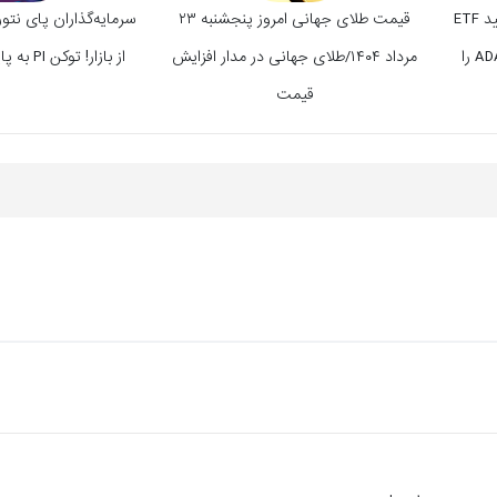
جهش ۱۶ درصدی کاردانو؛ آیا تأیید ETF
قیمت طلای جهانی امروز پنجشنبه ۲۳
سرمایه‌گذاران پای نت
می‌تواند جرقه صعود تاریخی ADA را
مرداد ۱۴۰۴/طلای جهانی در مدار افزایش
از بازار! توکن PI به پایان راه رسیده؟
قیمت