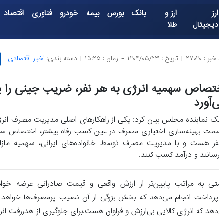
ارز
ارز و
بانک
بورس
بیمه
خودرو
فناوری
اقتصاد
دیجیتال
طلا
بر : ۲۷۰۴۰
|
تاریخ : ۱۴۰۴/۰۵/۲۳
-
زمان : ۱۵:۲۵
|
دسته بندی:
اخبار اقتصادی
تصاص سهمیه انرژی به هر نفر، ضریب جینی را پ
‌آورد
ک نماینده مجلس بیان کرد: یکی از راهکارهای اصلی مدیریت مصرف انر
مت بهینه‌سازی اختیاری مصرف در عین کسب رفاه بیشتر، اختصاص سهم
فر هست و با مدیریت مصرف توسط خانواده‌های ایرانی، سهمیه مازاد
رسانند و درآمد کسب کنند.
یمتی به مراتب پایین‌تر از ارزش واقعی و قیمت صادراتی عرضه خوا
 انرژی پرداخت انجام می‌دهد که بخش بزرگی از آن نصیب پرمصرف‌ها خواهد گ
هد که انرژی کالایی بی‌ارزش و فراوان هست.برای جلوگیری از هدررفت انر