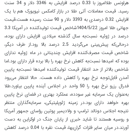
هراونس طلاامروز با 0.33 درصد افزایش به 3346 دلار و 34 سنت
رسید. قیمت معاملات آتی طلا در بازار کامکس نیویورک هم با یک
افزایش 0.32 درصدی به 3393 دلار و 90 سنت رسیده هست.قیمت
جهانی طلا امروز 1404/5/22شاخص قیمت تولیدکننده در آمریکا 3.3
درصد در ژوئیه نسبت‌به سال گذشته میلادی افزایش دارای بوده،
درحالی‌که پیش‌بینی می‌گردید 2.5 درصد بالا رود.از طرف دیگر،
شاخص قیمت مصرف‌کننده افزایش چندینانی در ماه ژوئیه ندارای
بوده که امیدها نسبت‌به کاهش نرخ بهره را بالا برده قرار دارای بود.اما
شاخص بالاتر از حد انتظار قیمت تولیدکننده امیدها نسبت‌به پایین
آمدن قابل‌توجه نرخ بهره را کاهش داده هست. حالا انتظار می‌رود
فدرال رزرو نرخ بهره را 50 واحد در اجلاس آینده پایین بیاورد.طلا
به‌عنوان یک سرمایه غیر سودده، عملکرد بهتری در فضای نرخ پایین
بهره خواهد دارای بود.در زمینه ژئوپلیتیکی، سرمایه‌گذاران منتظر
نتیجه اجلاس دونالد ترامپ و ولادیمیر پوتین رؤسای جمهور آمریکا
و روسیه هستند تا شاید خبری از پایان جنگ در اوکراین به دست
آورند.در میان سایر فلزات گران‌بها، قیمت نقره با 0.04 درصد کاهش