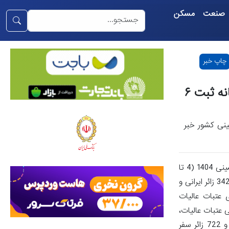
صنعت
مسکن
چاپ خبر
عبور زائران حسینی از مرزهای اربعینی کشور در آستانه ثبت ۶
ر مرزهای اربعینی کشور خبر
- اخبار اقتصادی -به گزارشخبرگزاری تسنیمبر اساس اطلاعیه مرکز مدیریت راه‌های کشور، با گذشت 20 روز از آغاز اجرای طرح جابه‌جایی اربعین حسینی 1404 (4 تا
23 مرداد ماه)، تردد پنج میلیون و 990 هزار و 962 زائر از مرزهای اربعینی کشور به ثبت رسیده هست.در این بازه زمانی، سه میلیون و 391 هزار و 342 زائر ایرانی و
 عتبات عالیات
، دو میلیون و 599 هزار و 620 زائر ایرانی و غیرایرانی عتبات عالیات،
در مسیر بازگشت از طریق مرزهای اربعینی وارد کشور گردیده و به سمت مبادی اولیه سفرهای خود بازگشته‌اند.بر این اساس، تاکنون 791 هزار و 722 زائر سفر