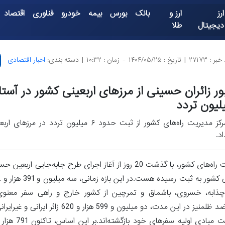
ارز
ارز و
بانک
بورس
بیمه
خودرو
فناوری
اقتصاد
دیجیتال
طلا
بر : ۲۷۱۷۳
|
تاریخ : ۱۴۰۴/۰۵/۲۵
-
زمان : ۱۰:۳۲
|
دسته بندی:
اخبار اقتصادی
لیون تردد
مرکز مدیریت راه‌های کشور از ثبت حدود ۶ میلیون تردد د
اد.
 چذابه، خسروی، باشماق و تمرچین از کشور خارج و راهی سفر معنوی
گردیده‌اند.اربعین و احیای آرمان‌های حسینی؛ تجلی وحدت و مقاومت ضد ظلمنیز در این مدت