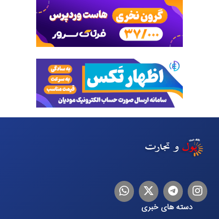
اینستاگرام
تلگرام
توییتر
لینکدین
دسته های خبری