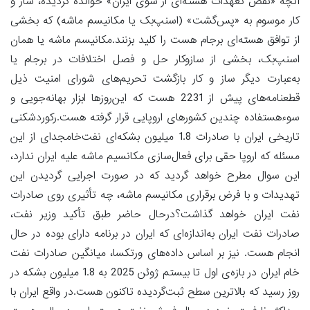
آنچه «نقض تعهدات هسته‌ای از سوی ایران» خوانده گردیده، ساز و
کار موسوم به «پس‌گشت» (اسنپ‌بک یا مکانیسم ماشه) که بخشی
از توافق هسته‌ای برجام هست را کلید بزنند.مکانیسم ماشه یا همان
اسنپ‌بک، بخشی از سازوکار حل و فصل اختلافات در برجام یا
به‌عبارت دیگر ساز و کار بازگشت تحریم‌های شورای امنیت ذیل
قطعنامه‌های پیش از 2231 هست که این‌روزها ابزار بهانه‌جویی و
سوءهستفاده چندین کشورهای اروپایی قرار گرفته هست.رکوردشکنی
تاریخی ایران با صادرات 1.8 میلیون بشکه‌ای نفت‌خامجدای از این
مسئله که اروپا حقی برای فعال‌سازی مکانسیم ماشه علیه ایران ندارد،
این سوال مطرح خواهد گردید که در صورت اجرایی گردیدن این
تهدیدات و با فرض برقراری مکانیسم ماشه، چه تأثیری روی صادرات
نفت ایران خواهد گذاشت؟درحال حاضر طبق تأکید وزیر نفت،
صادرات نفت ایران به‌اندازه‌ای که ایران در برنامه دارای بوده در حال
انجام هست. نیز بر اساس داده‌های ورتکسا، میانگین صادرات نفت
خام ایران در بازه‌ی اول تا بیستم ژوئن 2025 به 1.8 میلیون بشکه در
روز رسید که بالاترین سطح ثبت‌گردیده تاکنون هست.در واقع ایران با